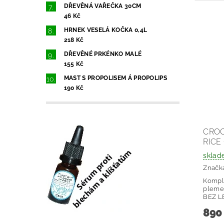
DŘEVĚNÁ VAŘEČKA 30CM
46 Kč
HRNEK VESELÁ KOČKA 0,4L
218 Kč
DŘEVĚNÉ PRKÉNKO MALÉ
155 Kč
MAST S PROPOLISEM Á PROPOLIPS
190 Kč
CROC
RICE
sklad
Značk
Komple
pleme
BEZ L
890