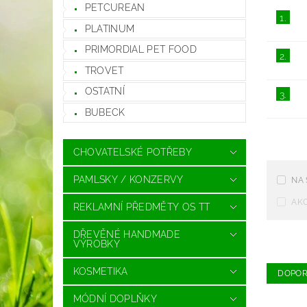
PETCUREAN
1.
PLATINUM
PRIMORDIAL PET FOOD
2.
TROVET
OSTATNÍ
3.
BUBECK
CHOVATELSKÉ POTŘEBY
PAMLSKY / KONZERVY
NA
AK
REKLAMNÍ PŘEDMĚTY OS TT
DŘEVĚNÉ HANDMADE
VÝROBKY
KOSMETIKA
DOPO
MÓDNÍ DOPLŇKY