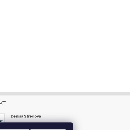
KT
Denisa Středová
info
@
eshop-tlapky.cz