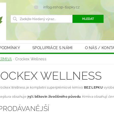
info@eshop-tlapky.cz
 PODMÍNKY
SPOLUPRÁCE S NÁMI
O NÁS / KONT
KRMIVA
Crockex Wellness
OCKEX WELLNESS
rockex Wellness je kompletní superprémiové krmivo
BEZ LEPKU
vyrobe
ceptura obsahuje
75% bílkovin živočišného původu
. Krmiva obsahují
čer
PRODÁVANĚJŠÍ