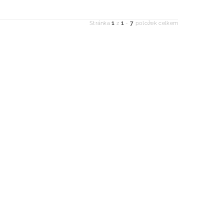
1
1
7
Stránka
z
-
položek celkem