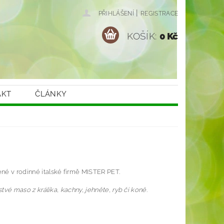
|
PŘIHLÁŠENÍ
REGISTRACE
KOŠÍK:
0 Kč
AKT
ČLÁNKY
né v rodinné italské firmě MISTER PET.
stvé maso
z králíka, kachny, jehněte, ryb či koně
.