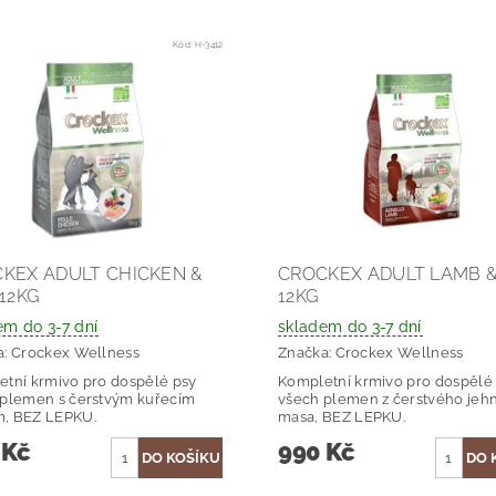
Kód:
H-3412
KEX ADULT CHICKEN &
CROCKEX ADULT LAMB &
 12KG
12KG
em do 3-7 dní
skladem do 3-7 dní
a:
Crockex Wellness
Značka:
Crockex Wellness
tní krmivo pro dospělé psy
Kompletní krmivo pro dospělé
 plemen s čerstvým kuřecím
všech plemen z čerstvého jeh
, BEZ LEPKU.
masa, BEZ LEPKU.
 Kč
990 Kč