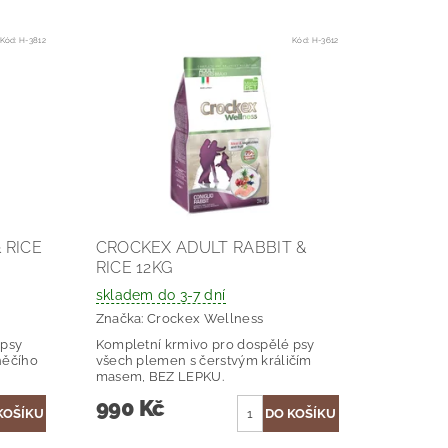
Kód:
H-3812
Kód:
H-3612
 RICE
CROCKEX ADULT RABBIT &
RICE 12KG
skladem do 3-7 dní
Značka:
Crockex Wellness
 psy
Kompletní krmivo pro dospělé psy
něčího
všech plemen s čerstvým králičím
masem, BEZ LEPKU.
990 Kč