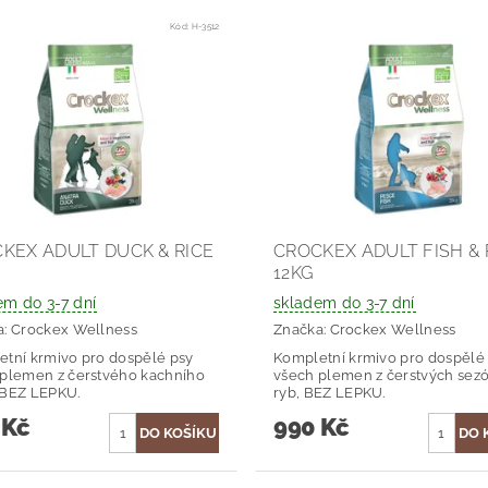
Kód:
H-3512
KEX ADULT DUCK & RICE
CROCKEX ADULT FISH & 
12KG
em do 3-7 dní
skladem do 3-7 dní
a:
Crockex Wellness
Značka:
Crockex Wellness
tní krmivo pro dospělé psy
Kompletní krmivo pro dospělé
 plemen z čerstvého kachního
všech plemen z čerstvých sez
 BEZ LEPKU.
ryb, BEZ LEPKU.
 Kč
990 Kč