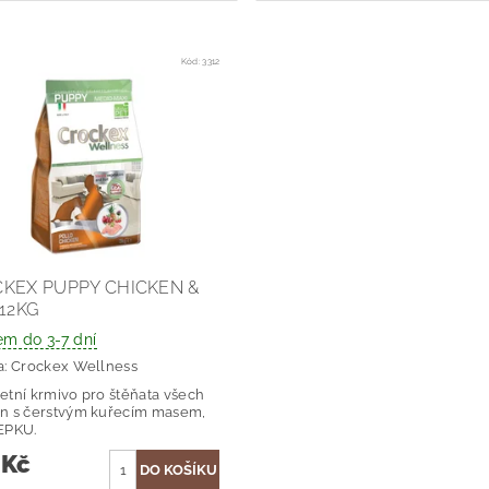
Kód:
3312
KEX PUPPY CHICKEN &
 12KG
em do 3-7 dní
a:
Crockex Wellness
tní krmivo pro štěňata všech
n s čerstvým kuřecím masem,
EPKU.
 Kč