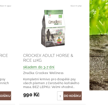
Kód:
H-3912
Kód:
H-3712
RICE
CROCKEX ADULT HORSE &
RICE 12KG
skladem do 3-7 dní
Značka:
Crockex Wellness
 psy
Kompletní krmivo pro dospělé psy
ónních
všech plemen z čerstvého koňského
masa, BEZ LEPKU. Velmi vhodné...
990 Kč