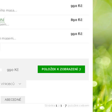
990 Kč
ho masa,...
890 Kč
DNÍ
em,...
990 Kč
 masem,...
POLOŽEK K ZOBRAZENÍ:
7
990
Kč
 A VÝROBCŮ
ABECEDNĚ
1
1
7
Stránka
z
-
položek celkem