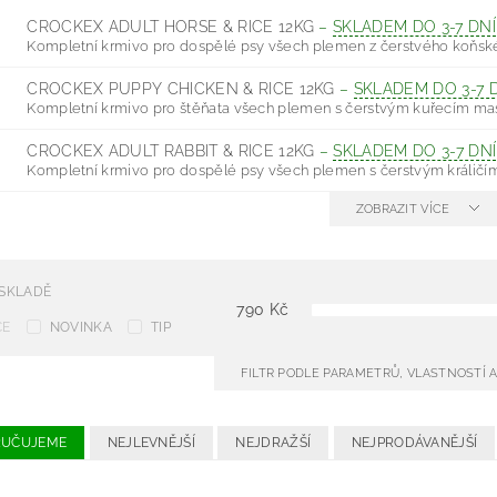
CROCKEX ADULT HORSE & RICE 12KG
–
SKLADEM DO 3-7 DNÍ
Kompletní krmivo pro dospělé psy všech plemen z čerstvého koňské
CROCKEX PUPPY CHICKEN & RICE 12KG
–
SKLADEM DO 3-7 
Kompletní krmivo pro štěňata všech plemen s čerstvým kuřecím mas
CROCKEX ADULT RABBIT & RICE 12KG
–
SKLADEM DO 3-7 DNÍ
Kompletní krmivo pro dospělé psy všech plemen s čerstvým králičím
ZOBRAZIT VÍCE
 SKLADĚ
790
Kč
CE
NOVINKA
TIP
FILTR PODLE PARAMETRŮ, VLASTNOSTÍ
RUČUJEME
NEJLEVNĚJŠÍ
NEJDRAŽŠÍ
NEJPRODÁVANĚJŠÍ