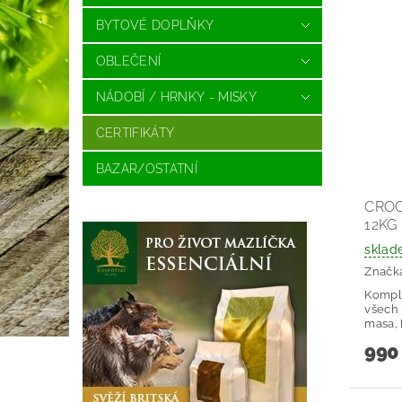
BYTOVÉ DOPLŇKY
OBLEČENÍ
NÁDOBÍ / HRNKY - MISKY
CERTIFIKÁTY
BAZAR/OSTATNÍ
CROC
12KG
sklad
Značk
Komple
všech
masa,
990