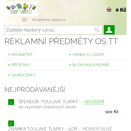
0 Kč
info@eshop-tlapky.cz
REKLAMNÍ PŘEDMĚTY OS TT
MAGNETKY
HRNEK S LOGEM
PŘÍVĚSKY
BLOKY,KALENDÁŘE
SAMOLEPKY
NEJPRODÁVANĚJŠÍ
ŠPENDLÍK "TOULAVÉ TLAPKY"
–
SKLADEM
1.
do vyprodání skladových zásob
100 Kč
2.
ZNÁMKA TOULAVÉ TLAPKY - 5CM
–
MOMENTÁLNĚ