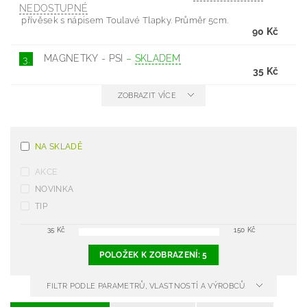
NEDOSTUPNÉ
přívěsek s nápisem Toulavé Tlapky. Průměr 5cm.
90 Kč
MAGNETKY - PSI
–
SKLADEM
3.
35 Kč
ZOBRAZIT VÍCE
NA SKLADĚ
AKCE
NOVINKA
TIP
35
Kč
150
Kč
POLOŽEK K ZOBRAZENÍ:
5
FILTR PODLE PARAMETRŮ, VLASTNOSTÍ A VÝROBCŮ