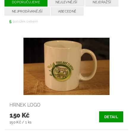
DOPORUČUJEME
NEJLEVNĚJŠÍ
NEJDRAŽŠÍ
NEJPRODÁVANĚJŠÍ
ABECEDNĚ
5
položek celkem
HRNEK LOGO
150 Kč
DETAIL
150 Kč / 1 ks