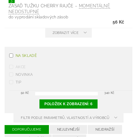
3.
ZASAĎ TUŽKU CHERRY RAJČE
–
MOMENTÁLNĚ
NEDOSTUPNÉ
do vyprodání skladových zásob
56 Kč
ZOBRAZIT VÍCE
NA SKLADĚ
AKCE
NOVINKA
TIP
50
Kč
340
Kč
POLOŽEK K ZOBRAZENÍ:
6
FILTR PODLE PARAMETRŮ, VLASTNOSTÍ A VÝROBCŮ
DOPORUČUJEME
NEJLEVNĚJŠÍ
NEJDRAŽŠÍ