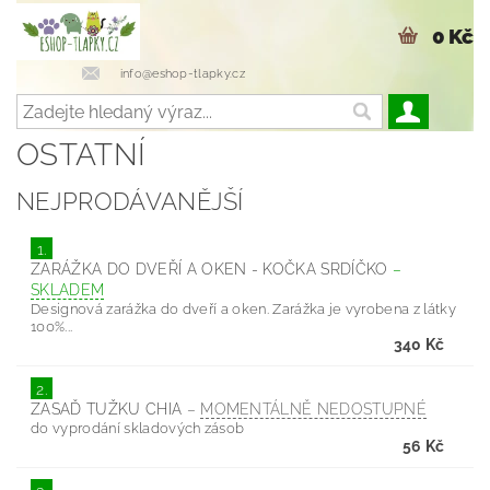
0 Kč
info@eshop-tlapky.cz
OSTATNÍ
NEJPRODÁVANĚJŠÍ
1.
ZARÁŽKA DO DVEŘÍ A OKEN - KOČKA SRDÍČKO
–
SKLADEM
Designová zarážka do dveří a oken. Zarážka je vyrobena z látky
100%...
340 Kč
2.
ZASAĎ TUŽKU CHIA
–
MOMENTÁLNĚ NEDOSTUPNÉ
do vyprodání skladových zásob
56 Kč