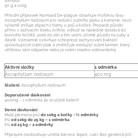
štěňata)
50 g a 100g
Přírodní přípravek Nomaad De-plague obsahuje mořskou řasu
Ascophyllum nodosum pro redukci zubního plaku a kamene, navíc
výrazně snižuje zápach z tlamy u psů a koček. Preparát působí
přímo v zažívacím traktu zvířete, odkud se následně dostává do
krevního řečiště, poté do slin a tím velmi účinně působí na zuby a
dásně. Významně ovlivňuje schopnost zachycování bakterií
způsobujících zubní plak a změkčuje existující zubní kámen, který
většinou sám odpadne nebo je velmi snadno odstranitelný.
Aktivní složky
1 odměrka
Ascophyllum nodosum
400 mg
Složení:
Ascophyllum nodosum
Doporučené dávkování
:
400mg – 1 odměrka (je součástí balení)
Denní dávkování:
Malá plemena psů
do 10kg a kočky - ½ odměrky
Psi
od 10kg do 25 kg – 1 odměrka
Psi
od 25 kg – 2 odměrky
Přípravek neobsahuje umělá barviva, lepek, cukr. Bez genetických