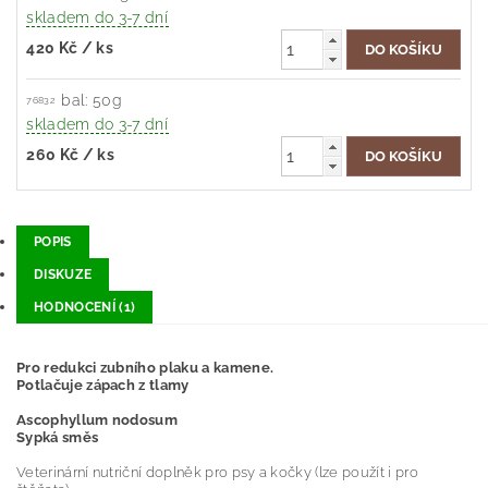
skladem do 3-7 dní
420 Kč
/ ks
bal: 50g
76832
skladem do 3-7 dní
260 Kč
/ ks
POPIS
DISKUZE
HODNOCENÍ (1)
Pro redukci zubního plaku a kamene.
Potlačuje zápach z tlamy
Ascophyllum nodosum
Sypká směs
Veterinární nutriční doplněk pro psy a kočky (lze použít i pro