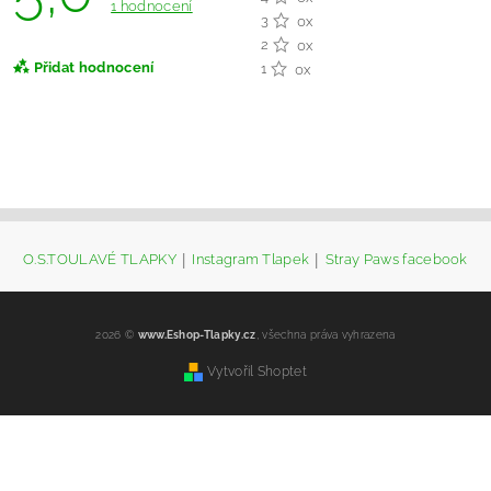
1 hodnocení
3
0x
2
0x
Přidat hodnocení
1
0x
|
|
O.S.TOULAVÉ TLAPKY
Instagram Tlapek
Stray Paws facebook
2026 ©
www.Eshop-Tlapky.cz
, všechna práva vyhrazena
Vytvořil Shoptet