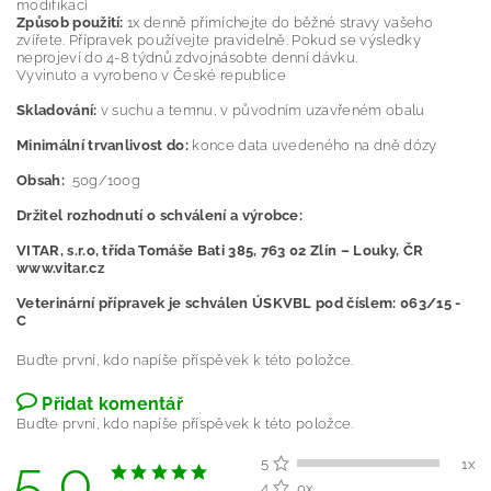
modifikací
Způsob použití:
1x denně přimíchejte do běžné stravy vašeho
zvířete. Přípravek používejte pravidelně. Pokud se výsledky
neprojeví do 4-8 týdnů zdvojnásobte denní dávku.
Vyvinuto a vyrobeno v České republice
Skladování:
v suchu a temnu, v původním uzavřeném obalu
Minimální trvanlivost do:
konce data uvedeného na dně dózy
Obsah:
50g/100g
Držitel rozhodnutí o schválení a výrobce:
VITAR, s.r.o, třída Tomáše Bati 385, 763 02 Zlín – Louky, ČR
www.vitar.cz
Veterinární přípravek je schválen ÚSKVBL pod číslem: 063/15 -
C
Buďte první, kdo napíše příspěvek k této položce.
Přidat komentář
Buďte první, kdo napíše příspěvek k této položce.
5,0
5
1x
4
0x