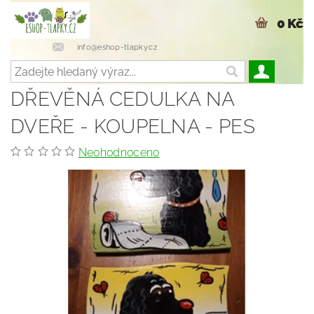
0 Kč
info@eshop-tlapky.cz
DŘEVĚNÁ CEDULKA NA
DVEŘE - KOUPELNA - PES
Neohodnoceno