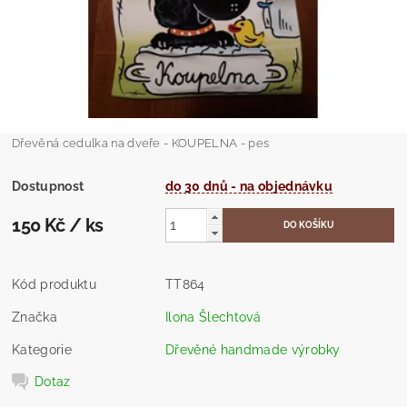
Dřevěná cedulka na dveře - KOUPELNA - pes
Dostupnost
do 30 dnů - na objednávku
150 Kč
/ ks
Kód produktu
TT864
Značka
Ilona Šlechtová
Kategorie
Dřevěné handmade výrobky
Dotaz