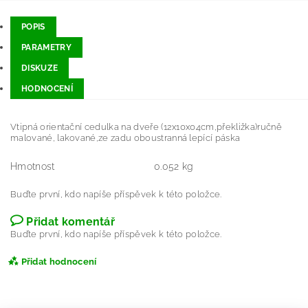
POPIS
PARAMETRY
DISKUZE
HODNOCENÍ
Vtipná orientační cedulka na dveře (12x10x04cm,překližka)ručně
malované, lakované,ze zadu oboustranná lepící páska
Hmotnost
0.052 kg
Buďte první, kdo napíše příspěvek k této položce.
Přidat komentář
Buďte první, kdo napíše příspěvek k této položce.
Přidat hodnocení