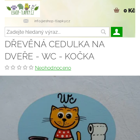
0 Kč
info@eshop-tlapky.cz
DŘEVĚNÁ CEDULKA NA
DVEŘE - WC - KOČKA
Neohodnoceno