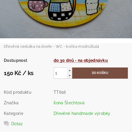
Dřevěná cedulka na dveře - WC - kočka modrožlutá
Dostupnost
do 30 dnů - na objednávku
150 Kč
/ ks
Kód produktu
TT616
Značka
Ilona Šlechtová
Kategorie
Dřevěné handmade výrobky
Dotaz