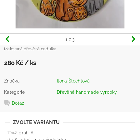
1
z 3
Malovaná dřevěná cedulka
280 Kč
/ ks
Značka
Ilona Šlechtová
Kategorie
Dřevěné handmade výrobky
Dotaz
ZVOLTE VARIANTU
druh: A
TT98/A
do 8 týdnů - na objednávku