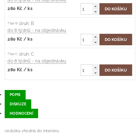
280 Kč
/ ks
druh: B
TT98/B
do 8 týdnů - na objednávku
280 Kč
/ ks
druh: C
TT98/C
do 8 týdnů - na objednávku
280 Kč
/ ks
POPIS
DISKUZE
HODNOCENÍ
cedulka vhodná do interiéru