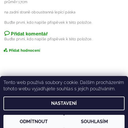
průměr 17cm
na zadní straně oboustranná lepící páska
Buďte první, kdo napíše příspěvek k této položce.
Přidat komentář
Buďte první, kdo napíše příspěvek k této položce.
Přidat hodnocení
Tento web používá soubory cookie. Dalším procházením
tohoto webu vyjadřujete souhlas s jejich používáním.
|
|
O.S.TOULAVÉ TLAPKY
Instagram Tlapek
Stray Paws facebook
NASTAVENÍ
2026 ©
www.Eshop-Tlapky.cz
, všechna práva vyhrazena
Vytvořil Shoptet
ODMÍTNOUT
SOUHLASÍM