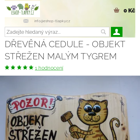
0 Kč
info@eshop-tlapky.cz
DŘEVĚNÁ CEDULE - OBJEKT
STŘEŽEN MALÝM TYGREM
1 hodnocení