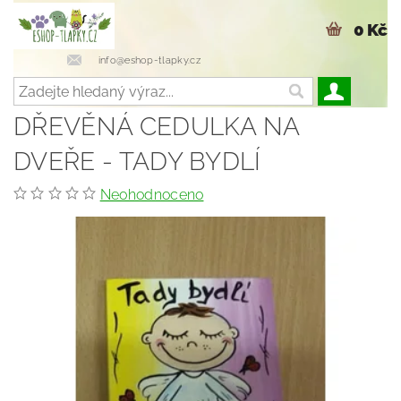
0 Kč
info@eshop-tlapky.cz
DŘEVĚNÁ CEDULKA NA
DVEŘE - TADY BYDLÍ
Neohodnoceno