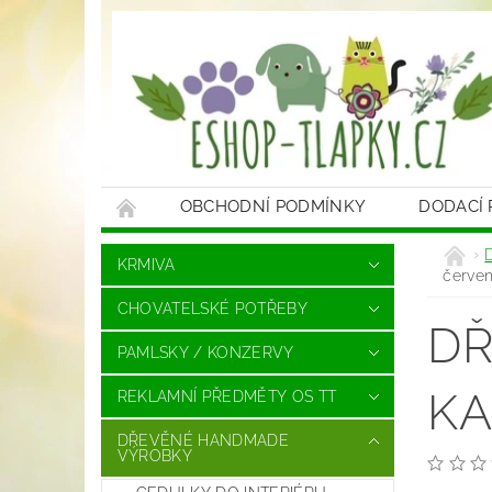
OBCHODNÍ PODMÍNKY
DODACÍ
KRMIVA
červe
CHOVATELSKÉ POTŘEBY
DŘ
PAMLSKY / KONZERVY
KA
REKLAMNÍ PŘEDMĚTY OS TT
DŘEVĚNÉ HANDMADE
VÝROBKY