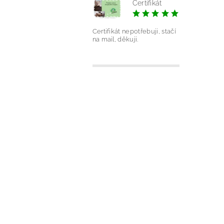
Certifikát
|
Silvie Ond
Certifikát nepotřebuji, stačí
na mail, děkuji.