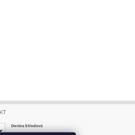
KT
Denisa Středová
info
@
eshop-tlapky.cz