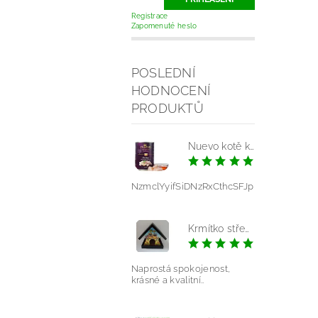
Registrace
Zapomenuté heslo
POSLEDNÍ
HODNOCENÍ
PRODUKTŮ
Nuevo kotě kuře konz.
|
NzmclYyifSiDNzRxCthcSFJp
Krmítko střední - mláďata modrá
|
Pavlína V
Naprostá spokojenost,
krásné a kvalitní..