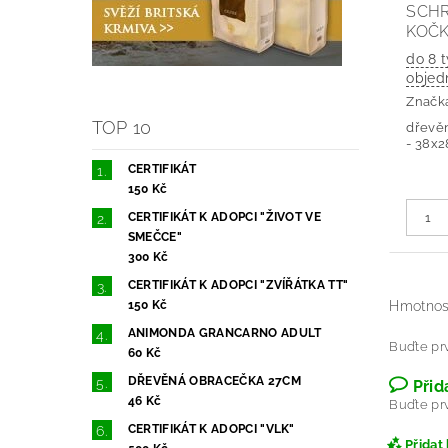
SCH
KOČ
do 8 tý
objed
Značk
TOP 10
dřevěn
- 38x
CERTIFIKÁT
150 Kč
CERTIFIKÁT K ADOPCI "ŽIVOT VE
SMEČCE"
300 Kč
CERTIFIKÁT K ADOPCI "ZVÍŘÁTKA TT"
150 Kč
Hmotnos
ANIMONDA GRANCARNO ADULT
Buďte prv
60 Kč
DŘEVĚNÁ OBRACEČKA 27CM
Přid
46 Kč
Buďte prv
CERTIFIKÁT K ADOPCI "VLK"
Přidat