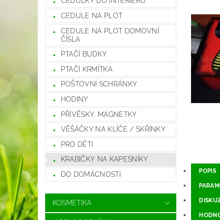
CEDULKY DO INTERIÉRU
CEDULE NA PLOT
CEDULE NA PLOT DOMOVNÍ
ČÍSLA
PTAČÍ BUDKY
PTAČÍ KRMÍTKA
POŠTOVNÍ SCHRÁNKY
HODINY
PŘÍVĚSKY, MAGNETKY
VĚŠÁČKY NA KLÍČE / SKŘÍNKY
PRO DĚTI
KRABIČKY NA KAPESNÍKY
POPIS
DO DOMÁCNOSTI
PARAM
DISKU
KOSMETIKA
HODNO