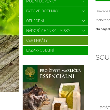
MÓDNÍ DOPLŇKY
BYTOVÉ DOPLŇKY
Dřevěná 
Malováno
OBLEČENÍ
Na objedn
NÁDOBÍ / HRNKY - MISKY
.
CERTIFIKÁTY
BAZAR/OSTATNÍ
SOU
POŠ