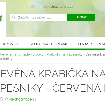
info@eshop-tlapky.cz
 PODMÍNKY
SPOLUPRÁCE S NÁMI
O NÁS / KONT
Dřevěné handmade výrobky
Krabičky na kapesníky
Dřevěná kra
ná kočky
EVĚNÁ KRABIČKA N
PESNÍKY - ČERVENÁ
Neohodnoceno