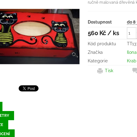
ručně malovaná dřevěná k
Dostupnost
560 Kč
/ ks
Kód produktu
TT13
Značka
Ilon
Kategorie
Krab
Tisk
ETRY
ZE
CENÍ