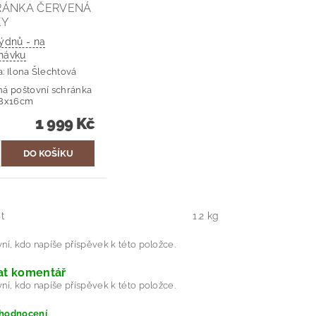
RÁNKA ČERVENÁ
KY
dnů - na
návku
a:
Ilona Šlechtová
á poštovní schránka
28x16cm
1 999 Kč
t
1.2 kg
ní, kdo napíše příspěvek k této položce.
at komentář
ní, kdo napíše příspěvek k této položce.
 hodnocení