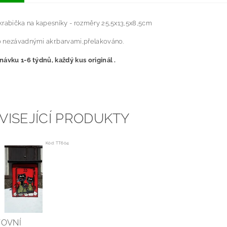
krabička na kapesníky - rozměry 25,5x13,5x8,5cm
 nezávadnými akr.barvami,přelakováno.
ávku 1-6 týdnů, každý kus originál .
VISEJÍCÍ PRODUKTY
Kód:
TT604
TOVNÍ