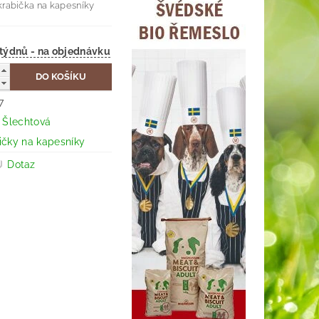
rabička na kapesníky
do 8 týdnů - na objednávku
7
a Šlechtová
ičky na kapesníky
Dotaz