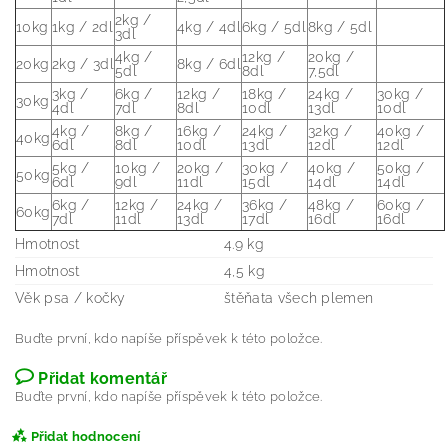
2kg /
10kg
1kg / 2dl
4kg / 4dl
6kg / 5dl
8kg / 5dl
3dl
4kg /
12kg /
20kg /
20kg
2kg / 3dl
8kg / 6dl
5dl
8dl
7,5dl
3kg /
6kg /
12kg /
18kg /
24kg /
30kg /
30kg
4dl
7dl
8dl
10dl
13dl
10dl
4kg /
8kg /
16kg /
24kg /
32kg /
40kg /
40kg
6dl
8dl
10dl
13dl
12dl
12dl
5kg /
10kg /
20kg /
30kg /
40kg /
50kg /
50kg
6dl
9dl
11dl
15dl
14dl
14dl
6kg /
12kg /
24kg /
36kg /
48kg /
60kg /
60kg
7dl
11dl
13dl
17dl
16dl
16dl
Hmotnost
4.9 kg
Hmotnost
4,5 kg
Věk psa / kočky
štěňata všech plemen
Buďte první, kdo napíše příspěvek k této položce.
Přidat komentář
Buďte první, kdo napíše příspěvek k této položce.
Přidat hodnocení