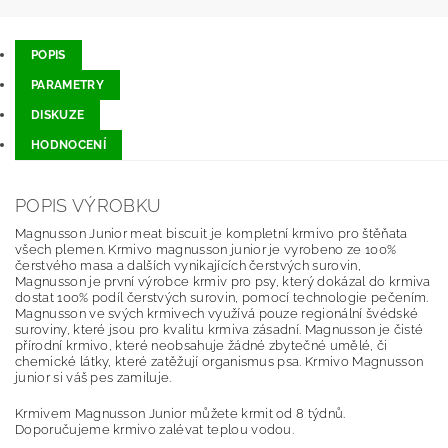
POPIS
PARAMETRY
DISKUZE
HODNOCENÍ
POPIS VÝROBKU
Magnusson Junior meat biscuit je kompletní krmivo pro štěňata
všech plemen. Krmivo magnusson junior je vyrobeno ze 100%
čerstvého masa a dalších vynikajících čerstvých surovin,
Magnusson je první výrobce krmiv pro psy, který dokázal do krmiva
dostat 100% podíl čerstvých surovin, pomocí technologie pečením.
Magnusson ve svých krmivech využívá pouze regionální švédské
suroviny, které jsou pro kvalitu krmiva zásadní. Magnusson je čisté
přírodní krmivo, které neobsahuje žádné zbytečné umělé, či
chemické látky, které zatěžují organismus psa. Krmivo Magnusson
junior si váš pes zamiluje.
Krmivem Magnusson Junior můžete krmit od 8 týdnů.
Doporučujeme krmivo zalévat teplou vodou.