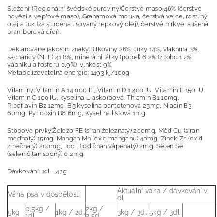
Složení: (Regionální švédské suroviny)Čerstvé maso 46% (čerstvé
hovězí a vepřové maso), Grahamová mouka, čerstvá vejce, rostliný
olej a tuk (za studena lisovaný řepkový olej), čerstvé mrkve, sušená
bramborová dřeň.
Deklarované jakostní znaky:Bílkoviny 26%, tuky 14%, vláknina 3%,
sacharidy (NFE) 41,8%, minerální látky (popel) 6,2% (z toho 1,2%
vápníku a fosforu 0,9%), vlhkost 9%.
Metabolizovatelná energie: 1493 kj/100g
Vitamíny: Vitamin A 14 000 IE, Vitamin D 1 400 IU, Vitamin E 150 IU,
Vitamin C 100 IU, kyselina L-askorbová, Thiamin B1 10mg,
Riboflavin B2 12mg, B5 kyselina pantotenová 25mg, Niacin B3
60mg, Pyridoxin B6 6mg, Kyselina listová 1mg.
Stopové prvky:Železo FE (síran železnatý) 200mg, Měď Cu (síran
měďnatý) 15mg, Mangan Mn (oxid manganu) 40mg, Zinek Zn (oxid
zinečnatý) 200mg, Jód I (jodičnan vápenatý) 2mg, Selen Se
(seleničitan sodný) 0,2mg.
Dávkování: 1dl = 43g
Aktuální váha / dávkování v
Váha psa v dospělosti
dl
0,5kg /
2kg /
5kg
1kg / 2dl
3kg / 3dl
5kg / 3dl
1dl
2,5dl