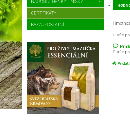
NÁDOBÍ / HRNKY - MISKY
HODNO
CERTIFIKÁTY
Hmotnos
BAZAR/OSTATNÍ
Buďte prv
Přid
Buďte prv
Přidat