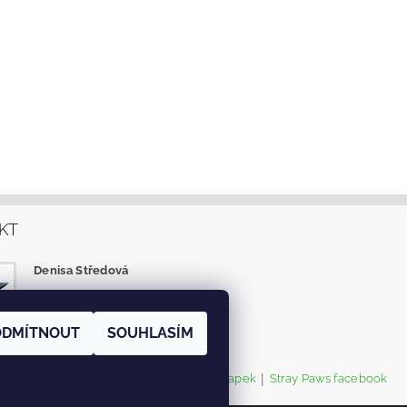
KT
Denisa Středová
info
@
eshop-tlapky.cz
facebook
ODMÍTNOUT
SOUHLASÍM
|
|
O.S.TOULAVÉ TLAPKY
Instagram Tlapek
Stray Paws facebook