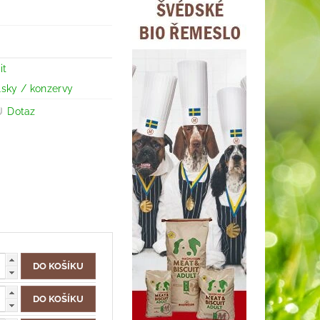
it
sky / konzervy
Dotaz