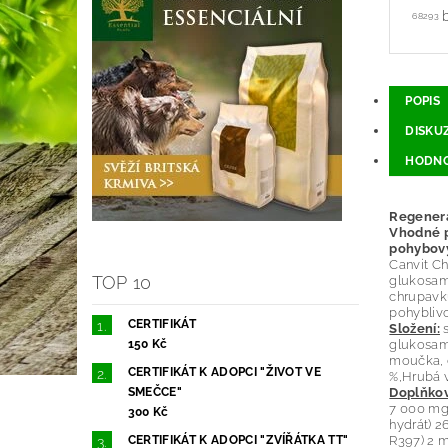
68293
POPIS
DISKU
HODNO
Regenera
Vhodné p
pohybovýc
Canvit Ch
TOP 10
glukosami
chrupavku
pohyblivo
CERTIFIKÁT
Složení:
s
glukosami
150 Kč
moučka, c
CERTIFIKÁT K ADOPCI "ŽIVOT VE
%,Hrubá v
Doplňkové
SMEČCE"
7 000 mg,
300 Kč
hydrát) 2
R397) 2 m
CERTIFIKÁT K ADOPCI "ZVÍŘÁTKA TT"