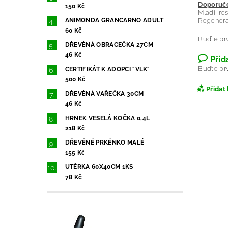
Doporuče
150 Kč
Mladí, ros
Regenerac
ANIMONDA GRANCARNO ADULT
60 Kč
Buďte prv
DŘEVĚNÁ OBRACEČKA 27CM
46 Kč
Přid
Buďte prv
CERTIFIKÁT K ADOPCI "VLK"
500 Kč
Přidat
DŘEVĚNÁ VAŘEČKA 30CM
46 Kč
HRNEK VESELÁ KOČKA 0,4L
218 Kč
DŘEVĚNÉ PRKÉNKO MALÉ
155 Kč
UTĚRKA 60X40CM 1KS
78 Kč