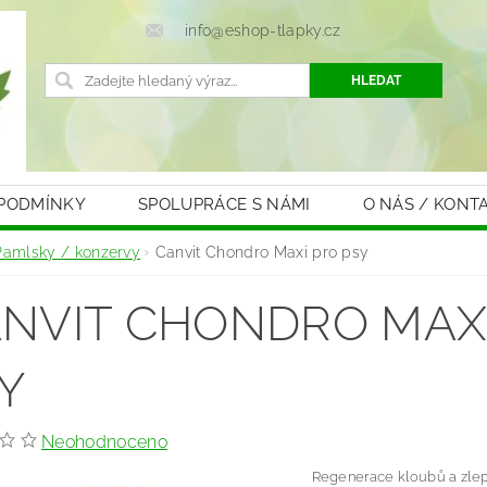
info@eshop-tlapky.cz
 PODMÍNKY
SPOLUPRÁCE S NÁMI
O NÁS / KONT
Pamlsky / konzervy
Canvit Chondro Maxi pro psy
NVIT CHONDRO MAX
Y
Neohodnoceno
Regenerace kloubů a zlepš