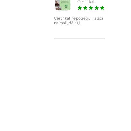
Certifikát
|
Silvie Ond
Certifikát nepotřebuji, stačí
na mail, děkuji.