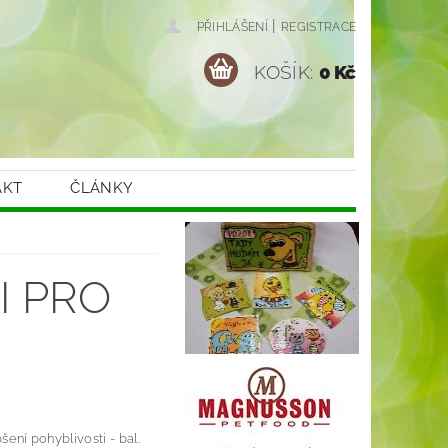
|
PŘIHLÁŠENÍ
REGISTRACE
KOŠÍK:
0 Kč
AKT
ČLÁNKY
I PRO
ení pohyblivosti - bal.