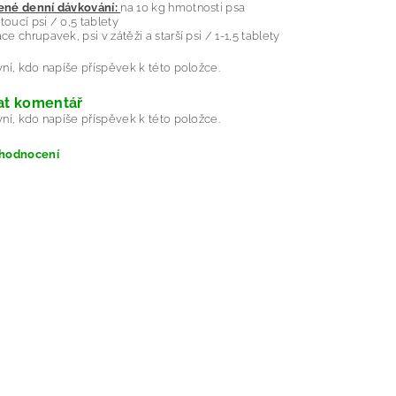
né denní dávkování:
na 10 kg hmotnosti psa
toucí psi / 0,5 tablety
e chrupavek, psi v zátěži a starší psi / 1-1,5 tablety
ní, kdo napíše příspěvek k této položce.
at komentář
ní, kdo napíše příspěvek k této položce.
 hodnocení