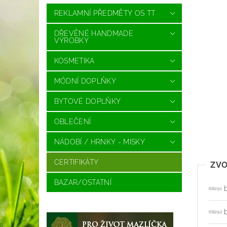
REKLAMNÍ PŘEDMĚTY OS TT
DŘEVĚNÉ HANDMADE
VÝROBKY
KOSMETIKA
MÓDNÍ DOPLŇKY
BYTOVÉ DOPLŇKY
OBLEČENÍ
NÁDOBÍ / HRNKY - MISKY
CERTIFIKÁTY
ZVO
BAZAR/OSTATNÍ
68291
68292