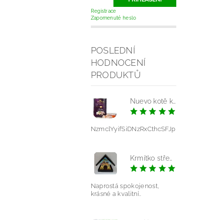
Registrace
Zapomenuté heslo
POSLEDNÍ
HODNOCENÍ
PRODUKTŮ
Nuevo kotě kuře konz.
|
NzmclYyifSiDNzRxCthcSFJp
Krmítko střední - mláďata modrá
|
Pavlína V
Naprostá spokojenost,
krásné a kvalitní..