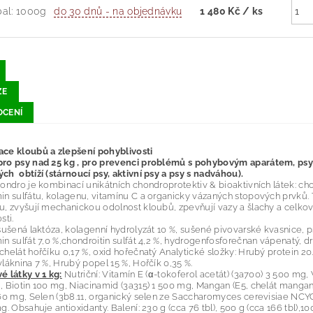
bal: 1000g
do 30 dnů - na objednávku
1 480 Kč
/ ks
ZE
CENÍ
ce kloubů a zlepšení pohyblivosti
ro psy nad 25 kg , pro prevenci problémů s pohybovým aparátem, psy 
h obtíží (stárnoucí psy, aktivní psy a psy s nadváhou).
ondro je kombinací unikátních chondroprotektiv & bioaktivních látek: chon
n sulfátu, kolagenu, vitamínu C a organicky vázaných stopových prvků. Ty
, zvyšují mechanickou odolnost kloubů, zpevňují vazy a šlachy a celkově
sti.
ušená laktóza, kolagenní hydrolyzát 10 %, sušené pivovarské kvasnice, p
n sulfát 7,0 %,chondroitin sulfát 4,2 %, hydrogenfosforečnan vápenatý, d
helát hořčíku 0,17 %, oxid hořečnatý Analytické složky: Hrubý protein 20
láknina 7 %, Hrubý popel 15 %, Hořčík 0,35 %.
 látky v 1 kg:
Nutriční: Vitamín E (α-tokoferol acetát) (3a700) 3 500 mg,
 Biotin 100 mg, Niacinamid (3a315) 1 500 mg, Mangan (E5, chelát mangan
60 mg, Selen (3b8.11, organický selen ze Saccharomyces cerevisiae NCY
g. Obsahuje antioxidanty. Balení: 230 g (cca 76 tbl), 500 g (cca 166 tbl),10