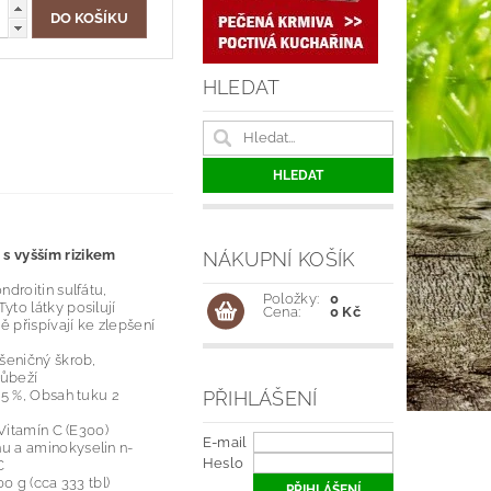
HLEDAT
s vyšším rizikem
NÁKUPNÍ KOŠÍK
droitin sulfátu,
Položky:
0
to látky posilují
Cena:
0 Kč
 přispívají ke zlepšení
šeničný škrob,
růbeží
PŘIHLÁŠENÍ
.5 %, Obsah tuku 2
 Vitamín C (E300)
E-mail
u a aminokyselin n-
Heslo
C
00 g (cca 333 tbl)