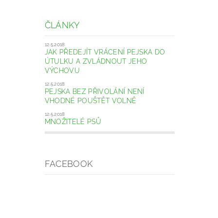
ČLÁNKY
12.5.2018
JAK PŘEDEJÍT VRÁCENÍ PEJSKA DO
ÚTULKU A ZVLÁDNOUT JEHO
VÝCHOVU
12.5.2018
PEJSKA BEZ PŘIVOLÁNÍ NENÍ
VHODNÉ POUŠTĚT VOLNĚ
12.5.2018
MNOŽITELÉ PSŮ
FACEBOOK