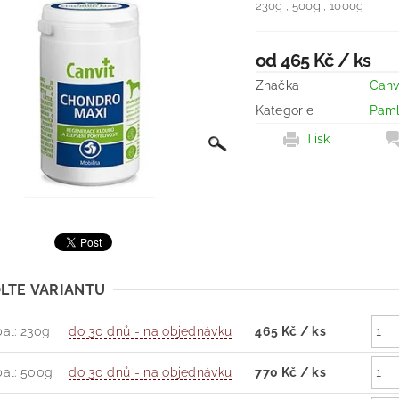
230g , 500g , 1000g
od 465 Kč
/ ks
Značka
Canv
Kategorie
Paml
Tisk
LTE VARIANTU
bal: 230g
do 30 dnů - na objednávku
465 Kč
/ ks
bal: 500g
do 30 dnů - na objednávku
770 Kč
/ ks