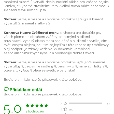
množství minerálů vatváří ideální nutriční základ pro Vašeho pejska.
Krmivo je výborně stravitelné, tato kvalitní strava může napomoci k
zlepšení stavu kožichu psa.
Složení:
vedlejší masné a živočišné produkty 73 % (32 % kuřecí),
vývar 26 %, minerální látky 1 %
Konzerva Nuevo Zvěřinové menu
je vhodná pro dospělé psy
všech plemen, s obsahem zvěřiny, celozrnými nudlemi a
brusinkami. Vysoký obsah masa společně s nudlemi a vynikajícím
světlicovým olejem jsou tím nejlepším z této receptury. Světlicový
olej podporuje zdravý kožich díky dokonalé kombinaci
esenciálních mastných kyselin a podněcuje dobré trávení.
Složení:
vedlejší masné a živočišné produkty 65 % (30 % zvěřina),
vývar 26,5 %, celozrnné nudle 5 %, brusinky 2 %, minerální látky 1 %,
oleje a tuky (0,5 % oleje ze světlice barvířské)
Buďte první, kdo napíše příspěvek k této položce.
Přidat komentář
Buďte první, kdo napíše příspěvek k této položce.
5,0
5
1x
4
0x
1 hodnocení