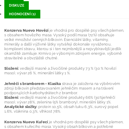
DISKUZE
HODNOCENÍ (1)
Konzerva Nuevo Hovězí
je vhodná pro dospělé psy všech plemen,
s obsahem hovězího masa. Vysoký podíl masa (72%) obsahuje
velké množství cenných bílkovin. Esenciální látky, vitamíny,
minerály a další výživné látky vytvářejí dokonale vyváženou,
komplexní stravu, kterou si i ten nejmlsnější a nejvybíravější jedlík
okamžitě zamiluje. Krmivo je výborným zdrojem energie, výborně
stravitelné a obvzláště chutné.
Složení:
vedlejší masné a živočišné produkty 73 % (30 % hovězí
maso), vývar 26 %, minerální látky 1 %.
Jehněčí s bramborem - Klasika
strava je založena na výběrovém
zdroji bílkovin představovaném jehněčím masem a na trávení
podporujících karbohydrátech z brambor.
Složení:
vedlejší masné a živočišné produkty 66% (30%jehněčí
maso), vývar 28%, zelenina (5% brambory), minerální látky 1%.
Analytické složky:
protein 10,5%, obsah tuku 6,3%, surový popel
1,6%, vláknina 0,3%, vlhkost 78%.
Konzerva Nuevo Kuřecí
je vhodná pro dospělé psy všech plemen,
s obsahem kuřecího masa. Vysoký obsah bílkovin a potřebné