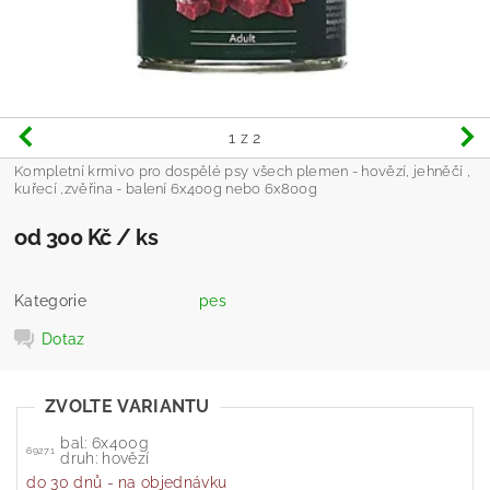
1
z 2
Kompletní krmivo pro dospělé psy všech plemen - hovězí, jehněčí ,
kuřecí ,zvěřina - balení 6x400g nebo 6x800g
od 300 Kč
/ ks
Kategorie
pes
Dotaz
ZVOLTE VARIANTU
bal: 6x400g
69271
druh: hovězí
do 30 dnů - na objednávku