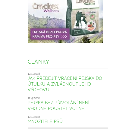
ČLÁNKY
12.5.2018
JAK PŘEDEJÍT VRÁCENÍ PEJSKA DO
ÚTULKU A ZVLÁDNOUT JEHO
VÝCHOVU
12.5.2018
PEJSKA BEZ PŘIVOLÁNÍ NENÍ
VHODNÉ POUŠTĚT VOLNĚ
12.5.2018
MNOŽITELÉ PSŮ