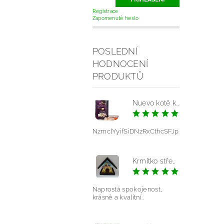
Registrace
Zapomenuté heslo
POSLEDNÍ
HODNOCENÍ
PRODUKTŮ
Nuevo kotě kuře konz.
|
NzmclYyifSiDNzRxCthcSFJp
Krmítko střední - mláďata modrá
|
Pavlína V
Naprostá spokojenost,
krásné a kvalitní..