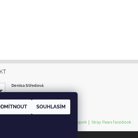
KT
Denisa Středová
info
@
eshop-tlapky.cz
facebook
ODMÍTNOUT
SOUHLASÍM
|
|
O.S.TOULAVÉ TLAPKY
Instagram Tlapek
Stray Paws facebook