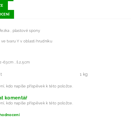
ZE
CENÍ
řezka , plastové spony
 ve tvaru Y v oblasti hrudníku
2-63cm , š.2,5cm
t
1 kg
ní, kdo napíše příspěvek k této položce.
at komentář
ní, kdo napíše příspěvek k této položce.
 hodnocení