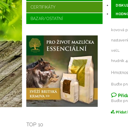
DISKU
CERTIFIKÁTY
HODNO
BAZAR/OSTATNÍ
kovová p
nastavení
vel.L
hrudník 4
Hmotnos
Buďte prv
Přid
Buďte prv
Přidat
TOP 10