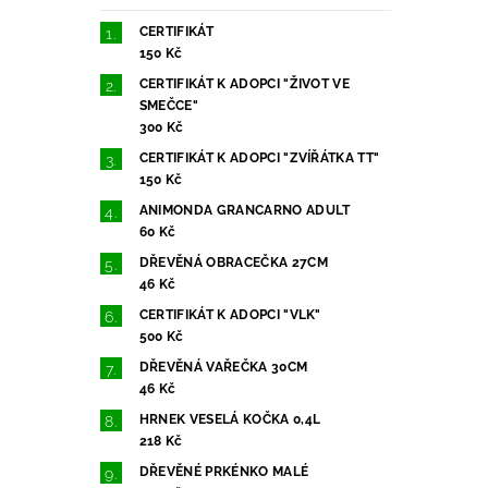
CERTIFIKÁT
150 Kč
CERTIFIKÁT K ADOPCI "ŽIVOT VE
SMEČCE"
300 Kč
CERTIFIKÁT K ADOPCI "ZVÍŘÁTKA TT"
150 Kč
ANIMONDA GRANCARNO ADULT
60 Kč
DŘEVĚNÁ OBRACEČKA 27CM
46 Kč
CERTIFIKÁT K ADOPCI "VLK"
500 Kč
DŘEVĚNÁ VAŘEČKA 30CM
46 Kč
HRNEK VESELÁ KOČKA 0,4L
218 Kč
DŘEVĚNÉ PRKÉNKO MALÉ