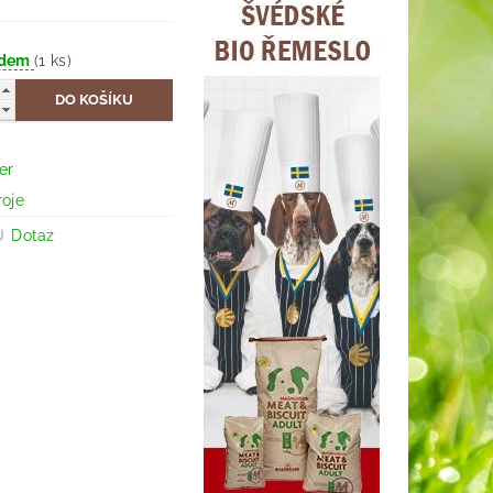
adem
(1 ks)
er
roje
Dotaz