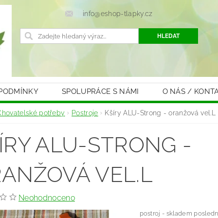
info@eshop-tlapky.cz
 PODMÍNKY
SPOLUPRÁCE S NÁMI
O NÁS / KONT
Chovatelské potřeby
Postroje
Kšíry ALU-Strong - oranžová vel.L
ÍRY ALU-STRONG -
ANŽOVÁ VEL.L
Neohodnoceno
postroj - skladem posledn