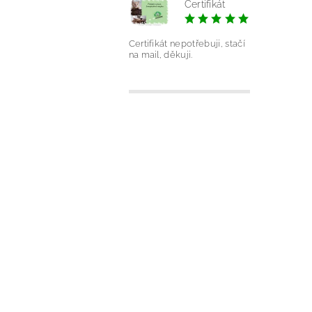
Certifikát
|
Silvie Ond
Certifikát nepotřebuji, stačí
na mail, děkuji.