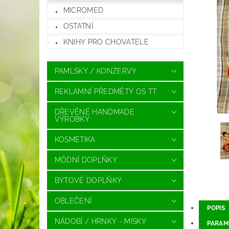
MICROMED
OSTATNÍ
KNIHY PRO CHOVATELE
PAMLSKY / KONZERVY
REKLAMNÍ PŘEDMĚTY OS TT
DŘEVĚNÉ HANDMADE
VÝROBKY
KOSMETIKA
MÓDNÍ DOPLŇKY
BYTOVÉ DOPLŇKY
OBLEČENÍ
POPIS
NÁDOBÍ / HRNKY - MISKY
PARAM