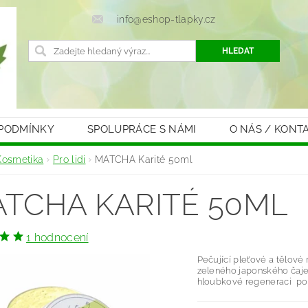
info@eshop-tlapky.cz
 PODMÍNKY
SPOLUPRÁCE S NÁMI
O NÁS / KONT
Kosmetika
Pro lidi
MATCHA Karité 50ml
TCHA KARITÉ 50ML
1 hodnocení
Pečující pleťové a tělov
zeleného japonského čaje
hloubkové regeneraci pok