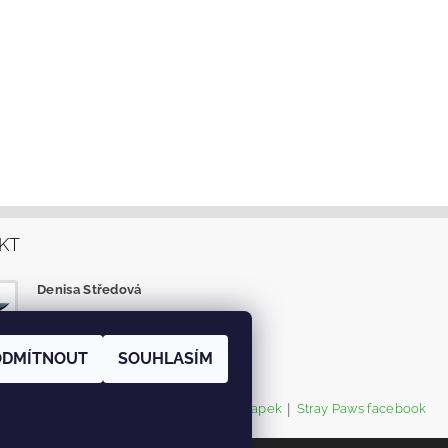
KT
Denisa Středová
info
@
eshop-tlapky.cz
facebook
ODMÍTNOUT
SOUHLASÍM
|
|
O.S.TOULAVÉ TLAPKY
Instagram Tlapek
Stray Paws facebook