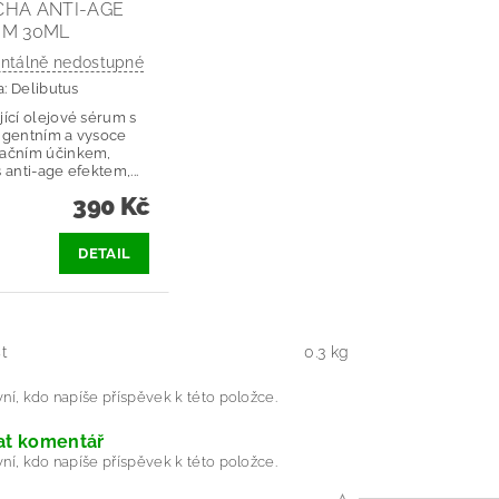
HA ANTI-AGE
UM 30ML
tálně nedostupné
a:
Delibutus
jící olejové sérum s
ngentním a vysoce
tačním účinkem,
 anti-age efektem,...
390 Kč
DETAIL
t
0.3 kg
ní, kdo napíše příspěvek k této položce.
at komentář
ní, kdo napíše příspěvek k této položce.