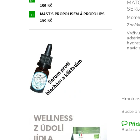
MATC
155 Kč
SÉR
MAST S PROPOLISEM Á PROPOLIPS
Momen
190 Kč
Značk
Vyživu
adstri
hydra
navíc s
Hmotnos
Buďte prv
Přid
Buďte prv