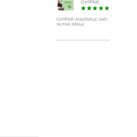
Certifikát
|
Silvie Ond
Certifikát nepotřebuji, stačí
na mail, děkuji.