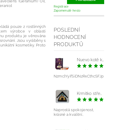
aveolens (Geranium) Oil,
eraniol
Registrace
Zapomenuté heslo
kládá pouze z rostlinných
POSLEDNÍ
stem výrobce v oblasti
ému produktu je věnována
HODNOCENÍ
srovnání. Jsou vyráběny s
PRODUKTŮ
 unikátní kosmetiky. Proto
Nuevo kotě kuře konz.
|
NzmclYyifSiDNzRxCthcSFJp
Krmítko střední - mláďata modrá
|
Pavlína V
Naprostá spokojenost,
krásné a kvalitní..