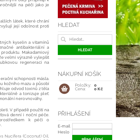
očnější na péči jako je
lších látek, které chrání
HLEDAT
yšují její odolnost proti
ných kyselin a vitamínů
značné antibakteriální a
ci produktu. Makadamiový
že velmi výrazně vylepšit
loubkovou regeneraci na
NÁKUPNÍ KOŠÍK
erační schopnosti másla.
bu kožního mazu a působí
Položky:
0
chluje odvod toxinů z těla
Cena:
0 Kč
eriálně a tonizuje pleť.
rmonální nerovnováhy.
eti. V případě použití na
PŘIHLÁŠENÍ
ťová denní i noční péče.
 prostředkem k péči o
.
E-mail
Heslo
s Nucifera (Coconut) Oil,