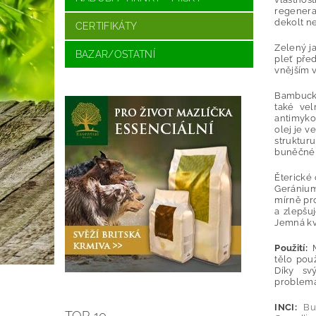
regenera
dekolt ne
CERTIFIKÁTY
Zelený ja
BAZAR/OSTATNÍ
pleť před
vnějším v
Bambuck
také ve
antimyko
olej je 
struktur
buněčné 
Ěterické 
Geránium
mírně pro
a zlepšu
Jemná kv
Použití:
M
tělo pou
Díky sv
problemat
INCI:
But
TOP 10