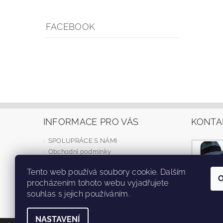
FACEBOOK
INFORMACE PRO VÁS
KONTA
SPOLUPRÁCE S NÁMI
Obchodní podmínky
Dodací podmínky
Tento web používá soubory cookie. Dalším
Reklamní předměty OS TT
procházením tohoto webu vyjadřujete
Ochrana osobních údajů
souhlas s jejich používáním.
NASTAVENÍ