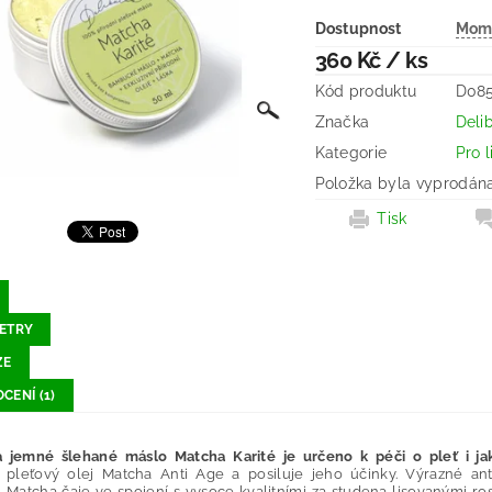
Dostupnost
Mome
360 Kč
/ ks
Kód produktu
D08
Značka
Deli
Kategorie
Pro l
Položka byla vyprodána.
Tisk
ETRY
ZE
CENÍ (1)
 jemné šlehané máslo Matcha Karité je určeno k péči o pleť i ja
 pleťový olej Matcha Anti Age a posiluje jeho účinky. Výrazné ant
i Matcha čaje ve spojení s vysoce kvalitními za studena lisovanými rost