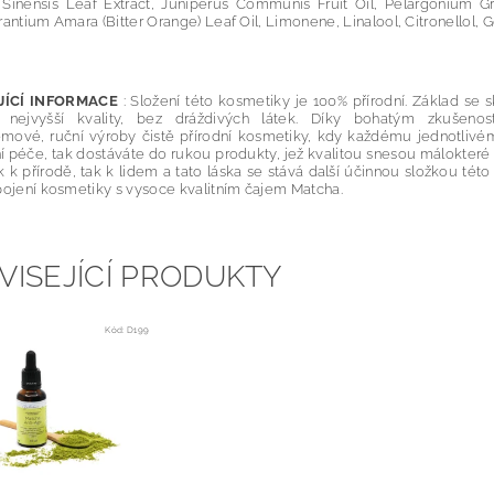
 Sinensis Leaf Extract, Juniperus Communis Fruit Oil, Pelargonium Gr
rantium Amara (Bitter Orange) Leaf Oil, Limonene, Linalool, Citronellol, G
ÍCÍ INFORMACE
: Složení této kosmetiky je 100% přírodní. Základ se s
 nejvyšší kvality, bez dráždivých látek. Díky bohatým zkušeno
mové, ruční výroby čistě přírodní kosmetiky, kdy každému jednotliv
 péče, tak dostáváte do rukou produkty, jež kvalitou snesou málokteré 
k k přírodě, tak k lidem a tato láska se stává další účinnou složkou této
pojení kosmetiky s vysoce kvalitním čajem Matcha.
VISEJÍCÍ PRODUKTY
Kód:
D199