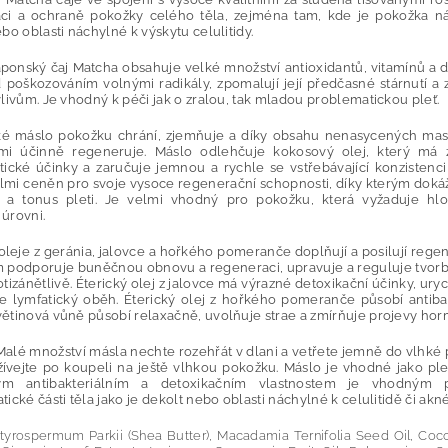
ci a ochraně pokožky celého těla, zejména tam, kde je pokožka nár
bo oblasti náchylné k výskytu celulitidy.
ponský čaj Matcha obsahuje velké množství antioxidantů, vitamínů a da
 poškozováním volnými radikály, zpomalují její předčasné stárnutí a zv
livům. Je vhodný k péči jak o zralou, tak mladou problematickou pleť.
é máslo
pokožku chrání, zjemňuje a díky obsahu nenasycených mast
lmi účinně regeneruje. Máslo odlehčuje
kokosový olej
, který má 
tické účinky a zaručuje jemnou a rychle se vstřebávající konzisten
velmi ceněn pro svoje vysoce regenerační schopnosti, díky kterým doká
u a tonus pleti. Je velmi vhodný pro pokožku, která vyžaduje h
úrovni.
oleje z
geránia
,
jalovce
a hořkého pomeranče doplňují a posilují regen
 podporuje buněčnou obnovu a regeneraci, upravuje a reguluje tvor
tizánětlivě. Éterický olej z jalovce má výrazné detoxikační účinky, ury
je lymfatický oběh. Éterický olej z hořkého pomeranče působí antibakt
ětinová vůně působí relaxačně, uvolňuje strae a zmírňuje projevy ho
alé množství másla nechte rozehřát v dlani a vetřete jemně do vlhké pl
žívejte po koupeli na ještě vlhkou pokožku. Máslo je vhodné jako ple
ým antibakteriálním a detoxikačním vlastnostem je vhodným
ické části těla jako je dekolt nebo oblasti náchylné k celulitidě či akné
yrospermum Parkii (Shea Butter), Macadamia Ternifolia Seed Oil, Coco