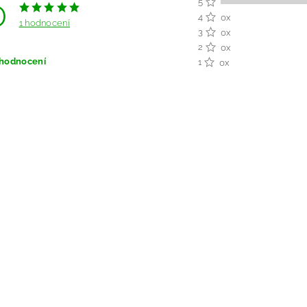
0
5
4
0x
1 hodnocení
3
0x
2
0x
 hodnocení
1
0x