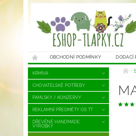
OBCHODNÍ PODMÍNKY
DODACÍ
KRMIVA
MA
CHOVATELSKÉ POTŘEBY
PAMLSKY / KONZERVY
REKLAMNÍ PŘEDMĚTY OS TT
DŘEVĚNÉ HANDMADE
VÝROBKY