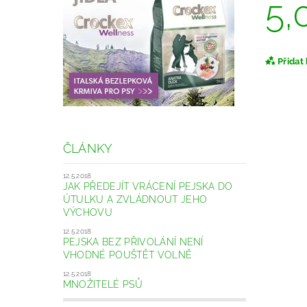
5,
Přidat
ČLÁNKY
12.5.2018
JAK PŘEDEJÍT VRÁCENÍ PEJSKA DO
ÚTULKU A ZVLÁDNOUT JEHO
VÝCHOVU
12.5.2018
PEJSKA BEZ PŘIVOLÁNÍ NENÍ
VHODNÉ POUŠTĚT VOLNĚ
12.5.2018
MNOŽITELÉ PSŮ