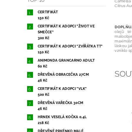
Camellia
Citrus Au
CERTIFIKÁT
150 Kč
CERTIFIKÁT K ADOPCI "ŽIVOT VE
DOPLŇUJ
olejů té
SMEČCE"
maloobje
300 Kč
maximální
láskou ja
CERTIFIKÁT K ADOPCI "ZVÍŘÁTKA TT"
vzniklo s
150 Kč
ANIMONDA GRANCARNO ADULT
60 Kč
SOU
DŘEVĚNÁ OBRACEČKA 27CM
46 Kč
CERTIFIKÁT K ADOPCI "VLK"
500 Kč
DŘEVĚNÁ VAŘEČKA 30CM
46 Kč
HRNEK VESELÁ KOČKA 0,4L
218 Kč
DŘEVĚNÉ PRKÉNKO MALÉ