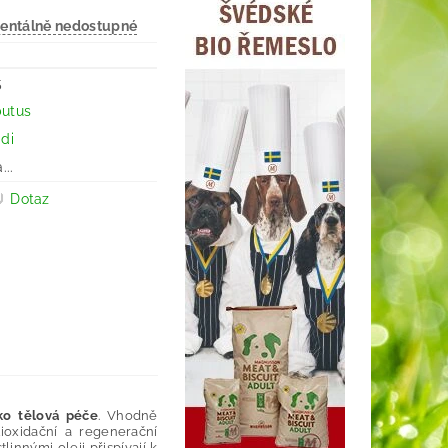
ntálně nedostupné
5
butus
idi
..
Dotaz
ko tělová péče
. Vhodně
ioxidační a regenerační
linnými oleji přispívají k