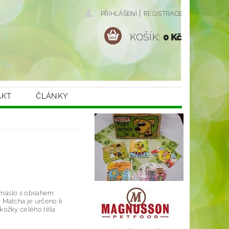
|
PŘIHLÁŠENÍ
REGISTRACE
KOŠÍK:
0 Kč
AKT
ČLÁNKY
é máslo s obsahem
 Matcha je určeno k
ožky celého těla.