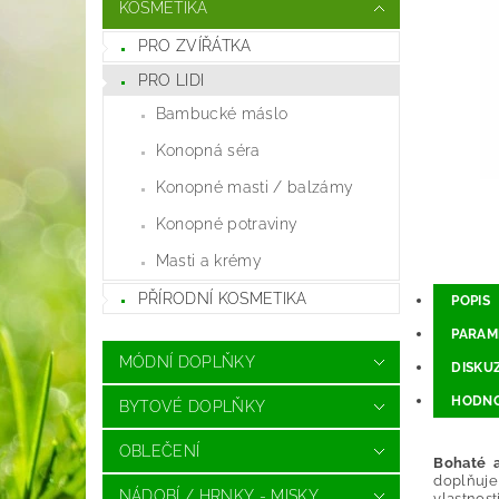
KOSMETIKA
PRO ZVÍŘÁTKA
PRO LIDI
Bambucké máslo
Konopná séra
Konopné masti / balzámy
Konopné potraviny
Masti a krémy
PŘÍRODNÍ KOSMETIKA
POPIS
PARAM
MÓDNÍ DOPLŇKY
DISKU
HODNO
BYTOVÉ DOPLŇKY
OBLEČENÍ
Bohaté a
doplňuje
NÁDOBÍ / HRNKY - MISKY
vlastnost