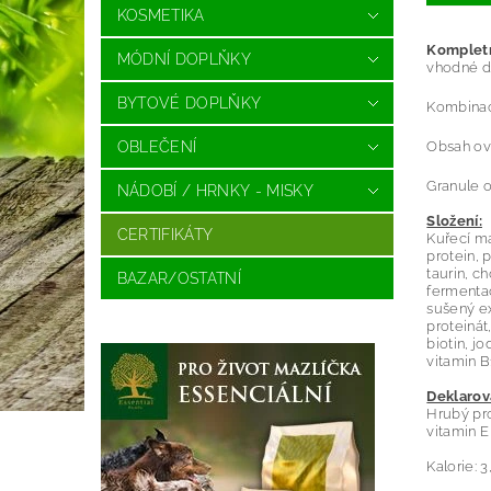
KOSMETIKA
Kompletn
MÓDNÍ DOPLŇKY
vhodné dá
BYTOVÉ DOPLŇKY
Kombinace
Obsah ovo
OBLEČENÍ
Granule o
NÁDOBÍ / HRNKY - MISKY
Složení:
CERTIFIKÁTY
Kuřecí ma
protein, 
taurin, c
BAZAR/OSTATNÍ
fermentac
sušený ex
proteinát
biotin, j
vitamin B
Deklarov
Hrubý pro
vitamin E
Kalorie: 