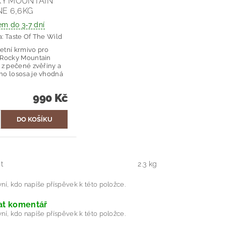
KY MOUNTAIN
NE 6,6KG
em do 3-7 dní
a:
Taste Of The Wild
tní krmivo pro
 Rocky Mountain
 z pečené zvěřiny a
ho lososa je vhodná
990 Kč
t
2.3 kg
ní, kdo napíše příspěvek k této položce.
at komentář
ní, kdo napíše příspěvek k této položce.