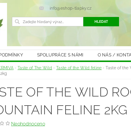
info@eshop-tlapky.cz
 PODMÍNKY
SPOLUPRÁCE S NÁMI
O NÁS / KONT
KRMIVA
Taste of The Wild
Taste of the Wild feline
Taste of the
 2kg
STE OF THE WILD R
UNTAIN FELINE 2KG
Neohodnoceno