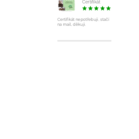
Certifikát
|
Silvie Ond
Certifikát nepotřebuji, stačí
na mail, děkuji.