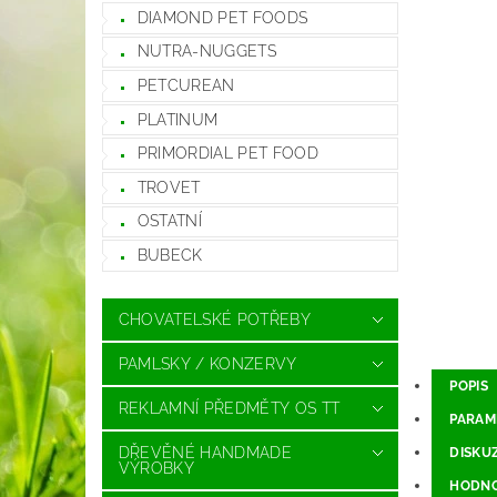
DIAMOND PET FOODS
NUTRA-NUGGETS
PETCUREAN
PLATINUM
PRIMORDIAL PET FOOD
TROVET
OSTATNÍ
BUBECK
CHOVATELSKÉ POTŘEBY
PAMLSKY / KONZERVY
POPIS
REKLAMNÍ PŘEDMĚTY OS TT
PARAM
DŘEVĚNÉ HANDMADE
DISKU
VÝROBKY
HODNO