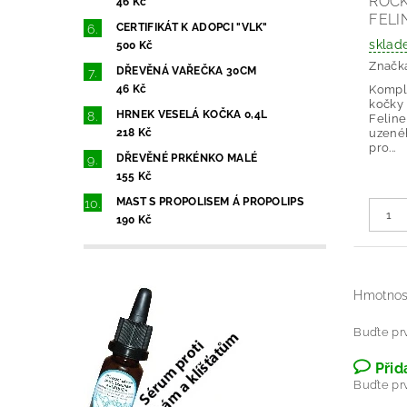
ROC
46 Kč
FELI
CERTIFIKÁT K ADOPCI "VLK"
sklad
500 Kč
Značk
DŘEVĚNÁ VAŘEČKA 30CM
46 Kč
Komple
kočky
HRNEK VESELÁ KOČKA 0,4L
Feline
218 Kč
uzené
pro...
DŘEVĚNÉ PRKÉNKO MALÉ
155 Kč
MAST S PROPOLISEM Á PROPOLIPS
190 Kč
Hmotnos
Buďte prv
Přid
Buďte prv