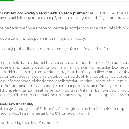
í krmivo pro kočky všeho věku a všech plemen
(ALL LIVE STAGES). Tas
vkování tak, aby regulovalo příjem kalorií a bylo vhodné, jak pro malá, s
 pečené zvěřiny a uzeného lososa je zdrojem vysoce stravitelných bílko
ce a zeleniny podporují imunitní systém kočky.
bsahují probiotika a prebiotika pro vyváženo střevní mikroflóru.
so, hrášek, batáty, kuřecí tuk (konzervován směsí tokoferolů), hrachová
pečené srnčí, uzený losos, přírodní aroma, mořská rybí moučka, DL-methio
holin chlorid, sušený kořen čekanky, rajčata, borůvky, maliny, extrakt z ju
e enterococcus faecium, lactobacillus acidophilus, lactobacillus casei, 
trakt fermentace trichoderma longibrachiatum, zinek proteinát, vitamin 
, měď proteinát, síran zinečnatý, síran manganatý, síran měďnatý, thiamin (
odid draselný, pantothenát vápenatý, riboflavin (vitamin B2), pyridoxin hydr
12 doplněk, oxid manganatý, seleničitan sodný, vitamin D doplněk, kyselin
ané jakostní znaky:
tein 42%, hrubý tuk 18%, hrubá vláknina 3%, vlhkost 10%, zinek 120 mg/k
 150 IU/kg, taurin, omega 6 - 2,8%, omega 3 - 0,3%.
3,745 kcal/kg (390 kcal/odměrka)