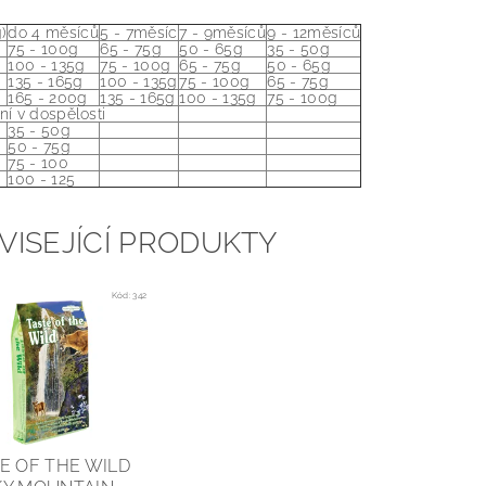
)
do 4 měsíců
5 - 7měsíc
7 - 9měsíců
9 - 12měsíců
75 - 100g
65 - 75g
50 - 65g
35 - 50g
100 - 135g
75 - 100g
65 - 75g
50 - 65g
135 - 165g
100 - 135g
75 - 100g
65 - 75g
165 - 200g
135 - 165g
100 - 135g
75 - 100g
í v dospělosti
35 - 50g
50 - 75g
75 - 100
100 - 125
VISEJÍCÍ PRODUKTY
Kód:
342
E OF THE WILD