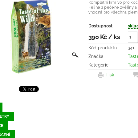
Kompletní krmivo pro ko
Feline z pečené zvěřiny a
vhodná pro všechna plem
Dostupnost
skla
390 Kč
/ ks
Kód produktu
341
Značka
Tast
Kategorie
Taste
Tisk
ETRY
ZE
CENÍ