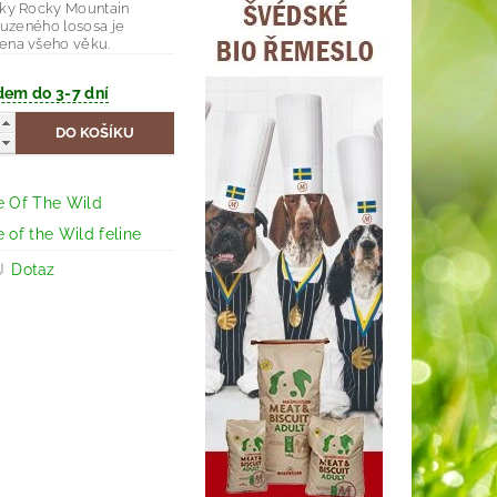
čky Rocky Mountain
 uzeného lososa je
ena všeho věku.
dem do 3-7 dní
e Of The Wild
 of the Wild feline
Dotaz