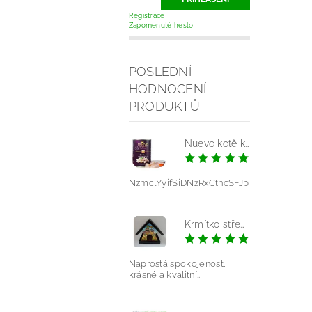
Registrace
Zapomenuté heslo
POSLEDNÍ
HODNOCENÍ
PRODUKTŮ
Nuevo kotě kuře konz.
|
NzmclYyifSiDNzRxCthcSFJp
Krmítko střední - mláďata modrá
|
Pavlína V
Naprostá spokojenost,
krásné a kvalitní..