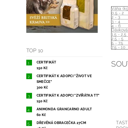
Váha (kg
0,5 - 2
2 - 3
3 - 4
4 - 6
Dávkován
1,5 - 2,5
2,5 - 5
5 - 7,5
7,5 - 10
TOP 10
SOU
CERTIFIKÁT
150 Kč
CERTIFIKÁT K ADOPCI "ŽIVOT VE
SMEČCE"
300 Kč
CERTIFIKÁT K ADOPCI "ZVÍŘÁTKA TT"
150 Kč
ANIMONDA GRANCARNO ADULT
60 Kč
TAST
DŘEVĚNÁ OBRACEČKA 27CM