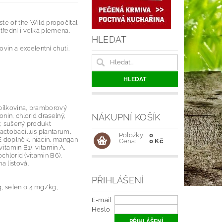
te of the Wild propočítal
třední i velká plemena.
HLEDAT
vin a excelentní chuti.
 bílkovina, bramborový
NÁKUPNÍ KOŠÍK
nin, chlorid draselný,
ky, sušený produkt
lactobacillus plantarum,
Položky:
0
E doplněk, niacin, mangan
Cena:
0 Kč
vitamin B1), vitamin A,
ochlorid (vitamin B6),
a listová.
PŘIHLÁŠENÍ
g, selen 0,4 mg/kg,
E-mail
Heslo