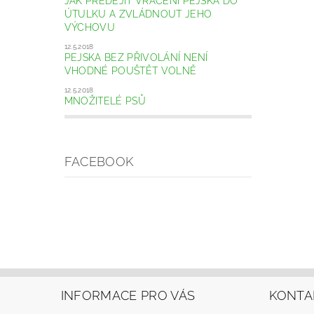
JAK PŘEDEJÍT VRÁCENÍ PEJSKA DO
ÚTULKU A ZVLÁDNOUT JEHO
VÝCHOVU
12.5.2018
PEJSKA BEZ PŘIVOLÁNÍ NENÍ
VHODNÉ POUŠTĚT VOLNĚ
12.5.2018
MNOŽITELÉ PSŮ
FACEBOOK
INFORMACE PRO VÁS
KONTA