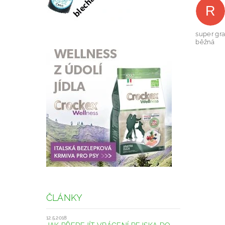
R
super gra
běžná
ČLÁNKY
12.5.2018