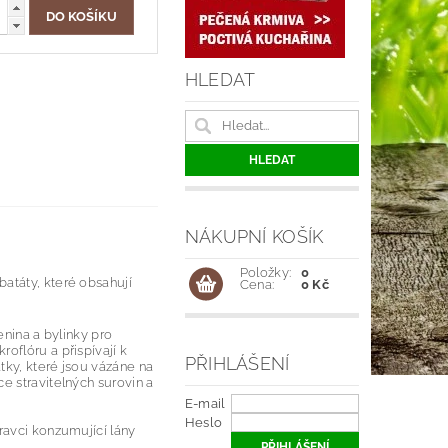
HLEDAT
NÁKUPNÍ KOŠÍK
Položky:
0
 batáty, které obsahují
Cena:
0 Kč
enina a bylinky pro
oflóru a přispívají k
PŘIHLÁŠENÍ
tky, které jsou vázáne na
e stravitelných surovin a
E-mail
Heslo
ravci konzumující lány