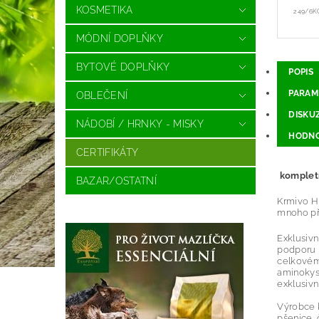
KOSMETIKA
249/6K
MÓDNÍ DOPLŇKY
BYTOVÉ DOPLŇKY
POPIS
PARAM
OBLEČENÍ
DISKU
NÁDOBÍ / HRNKY - MISKY
HODNO
CERTIFIKÁTY
kompletn
BAZAR/OSTATNÍ
Krmivo H
mnoho pří
Exklusivn
podporu i
celkovému
aminokyse
exklusivní
Výrobce k
pšenice, 