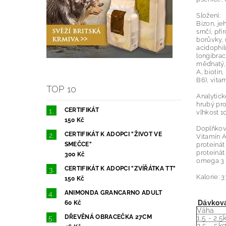
Složení:
Bizon, je
srnčí, př
borůvky, 
acidophil
longibrac
měďnatý, 
A, biotin
B6), vitam
TOP 10
Analytick
hrubý pro
CERTIFIKÁT
vlhkost 10
150 Kč
Doplňkové
CERTIFIKÁT K ADOPCI "ŽIVOT VE
Vitamín A
proteiná
SMEČCE"
proteiná
300 Kč
omega 3 
CERTIFIKÁT K ADOPCI "ZVÍŘÁTKA TT"
Kalorie: 
150 Kč
ANIMONDA GRANCARNO ADULT
Dávková
60 Kč
Váha
DŘEVĚNÁ OBRACEČKA 27CM
1,5 - 2,5
2,5 - 5k