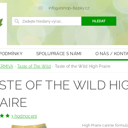
info@eshop-tlapky.cz
 PODMÍNKY
SPOLUPRÁCE S NÁMI
O NÁS / KONT
KRMIVA
Taste of The Wild
Taste of the Wild High Praire
STE OF THE WILD HI
AIRE
3 hodnocení
High Praire canine formul