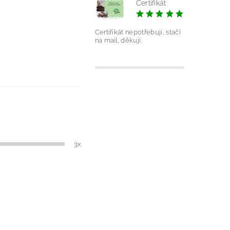
Certifikát
|
Silvie Ond
Certifikát nepotřebuji, stačí
na mail, děkuji.
3x