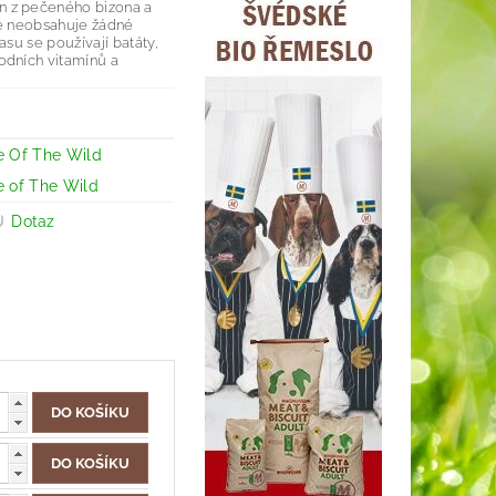
n z pečeného bizona a
re neobsahuje žádné
asu se používají batáty,
odních vitamínů a
e Of The Wild
e of The Wild
Dotaz