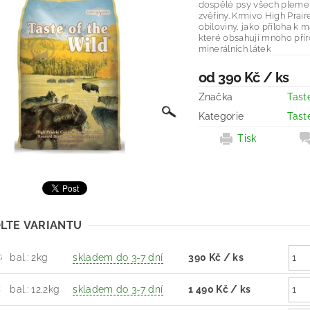
dospělé psy všech pleme
zvěřiny. Krmivo High Prai
obiloviny, jako příloha k m
které obsahují mnoho přír
minerálních látek
od 390 Kč
/ ks
Značka
Tast
Kategorie
Tast
Tisk
LTE VARIANTU
bal.: 2kg
skladem do 3-7 dní
390 Kč
/ ks
G
bal.: 12,2kg
skladem do 3-7 dní
1 490 Kč
/ ks
K