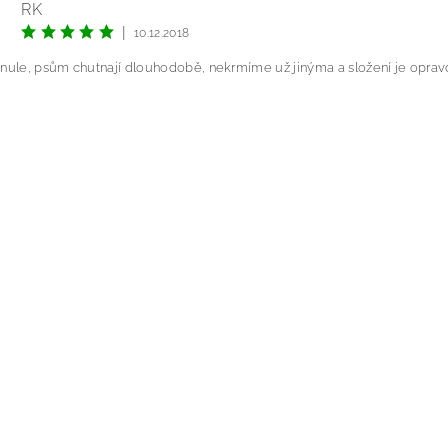
RK
|
10.12.2018
nule, psům chutnají dlouhodobě, nekrmíme už jinýma a složení je opravd