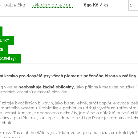
bal.: 5,6kg
skladem do 3-7 dní
890 Kč
/ ks
G
ETRY
ZE
CENÍ (3)
í krmivo pro dospělé psy všech plemen z pečeného bizona a zvěřiny
igh Praire
neobsahuje žádné obiloviny
, jako příloha k masu se používají
rodních vitamínů a minerálních látek.
í zdroje živočišných bílkovin, jako bizon, jehně, srnčí doplňuje ovoce, zel
munitního systému. Probiotika a prebiotika udržují vyváženou střevní mikr
 zdraví. Krmivo je obohaceno o cheláty, jedná se o důležité minerální lá
liny a pro tělo psa jsou lépe vstřebatelné. High Praire je kombinace lehc
 chuti.
rmiva Taste of the Wild si je vědom, že psi jsou masožravci, nikoli býlož
či kukuřice.