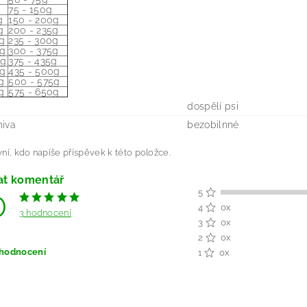
75 - 150g
g
150 - 200g
g
200 - 235g
kg
235 - 300g
kg
300 - 375g
kg
375 - 435g
kg
435 - 500g
g
500 - 575g
g
575 - 650g
dospělí psi
miva
bezobilnné
ní, kdo napíše příspěvek k této položce.
at komentář
0
5
4
0x
3 hodnocení
3
0x
2
0x
 hodnocení
1
0x