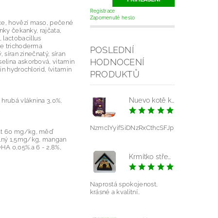
Registrace
Zapomenuté heslo
jce, hovězí maso, pečené
ínky čekanky, rajčata,
 lactobacillus
ace trichoderma
POSLEDNÍ
 síran zinečnatý, síran
HODNOCENÍ
selina askorbová, vitamin
in hydrochlorid, (vitamin
PRODUKTŮ
Nuevo kotě kuře konz.
 hrubá vláknina 3,0%,
|
NzmclYyifSiDNzRxCthcSFJp
inát 60 mg/kg, měď
elný 1,5mg/kg, mangan
HA 0,05%.a 6 - 2,8%,
Krmítko střední - mláďata modrá
|
Pavlína V
Naprostá spokojenost,
krásné a kvalitní..