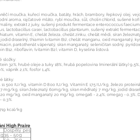
hněčí moučka, kuřecí moučka, batáty, hrách, brambory, řepkový olej, ve
írodní aroma, rajčatové mláto, rybí moučka, sůl, cholin chlorid, sušené koř
maliny, extrakt z juky, sušený produkt fermentace enterococcus faecium,
us, lactobacillus casei, lactobacillus plantarum, sušený extrakt ferment
hiatum, vitamin E, chelát železa, chelát zinku, chelát mědi, síran železnatý,
jodid draselný, thiamin (vitamin B1), chelát manganu, oxid manganatý, ky
, niacin, pantothenát vápenatý, síran manganatý, seleničitan sodný, pyridox
in B12, riboflavin, (vitamin B2), vitamin D, kyselina listová.
é složky:
tein 32%, hrubé oleje a tuky 18%, hrubá popelovina (minerální látky) 9,5%,
%, vápník 2,1%, fosfor 1,4%.
 látky:
 11 500 IU/kg, vitamín D 800 IU/kg, Vitamín E 175 IU/kg, železo prote
t 7 mg/kg, síran železnatý 60mg/kg, síran měďnatý 7 mg/kg, jodid dras
t 20 mg/kg, oxid manganatý 20 mg/kg, omega6 - 2,4%, omega3 - 0,3%, D
- 0,3%.
3719 kcal/kg
ní High Praire
Dospělý pes
kg
35 - 50g
g
50 - 75g