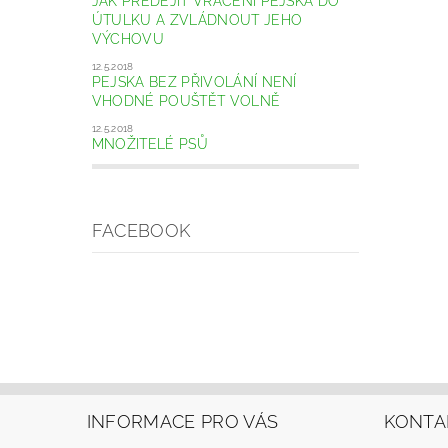
JAK PŘEDEJÍT VRÁCENÍ PEJSKA DO
ÚTULKU A ZVLÁDNOUT JEHO
VÝCHOVU
12.5.2018
PEJSKA BEZ PŘIVOLÁNÍ NENÍ
VHODNÉ POUŠTĚT VOLNĚ
12.5.2018
MNOŽITELÉ PSŮ
FACEBOOK
INFORMACE PRO VÁS
KONTA