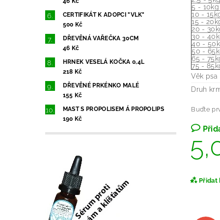
46 Kč
5 - 10kg
10 - 15k
CERTIFIKÁT K ADOPCI "VLK"
15 - 20k
500 Kč
20 - 30
30 - 40
DŘEVĚNÁ VAŘEČKA 30CM
40 - 50
46 Kč
50 - 65
65 - 75k
HRNEK VESELÁ KOČKA 0,4L
75 - 85k
218 Kč
Věk psa
DŘEVĚNÉ PRKÉNKO MALÉ
Druh kr
155 Kč
Buďte prv
MAST S PROPOLISEM Á PROPOLIPS
190 Kč
Přid
5,
Přidat