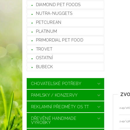
DIAMOND PET FOODS
NUTRA-NUGGETS
PETCUREAN
PLATINUM
PRIMORDIAL PET FOOD
TROVET
OSTATNÍ
BUBECK
CHOVATELSKÉ POTŘEBY
ZVO
PAMLSKY / KONZERVY
REKLAMNÍ PŘEDMĚTY OS TT
249/2K
DŘEVĚNÉ HANDMADE
249/13
VÝROBKY