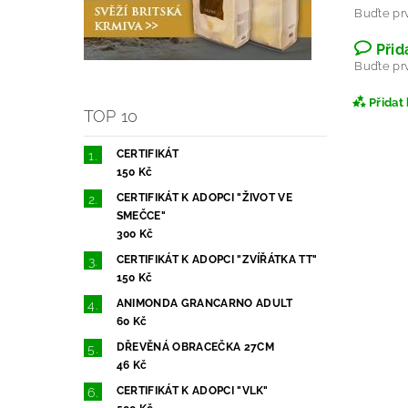
Buďte prv
Přid
Buďte prv
Přidat
TOP 10
CERTIFIKÁT
150 Kč
CERTIFIKÁT K ADOPCI "ŽIVOT VE
SMEČCE"
300 Kč
CERTIFIKÁT K ADOPCI "ZVÍŘÁTKA TT"
150 Kč
ANIMONDA GRANCARNO ADULT
60 Kč
DŘEVĚNÁ OBRACEČKA 27CM
46 Kč
CERTIFIKÁT K ADOPCI "VLK"