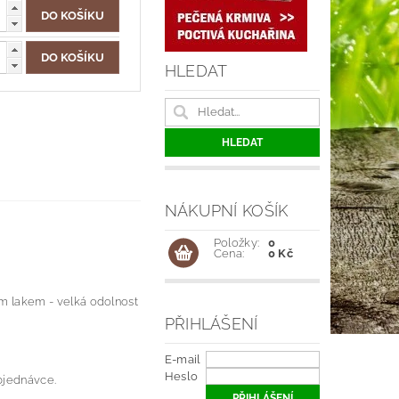
HLEDAT
NÁKUPNÍ KOŠÍK
Položky:
0
Cena:
0 Kč
m lakem - velká odolnost
PŘIHLÁŠENÍ
E-mail
Heslo
bjednávce.