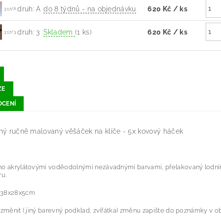
druh: A
do 8 týdnů - na objednávku
620 Kč
/ ks
317/A
druh: 3
Skladem
(1 ks)
620 Kč
/ ks
317/3
ZE
CENÍ
ný ručně malovaný věšáček na klíče - 5x kovový háček
no akrylátovými voděodolnými nezávadnými barvami, přelakovaný lodní
ru.
 38x28x5cm
 změnit ( jiný barevný podklad, zvířátka) změnu zapište do poznámky v o