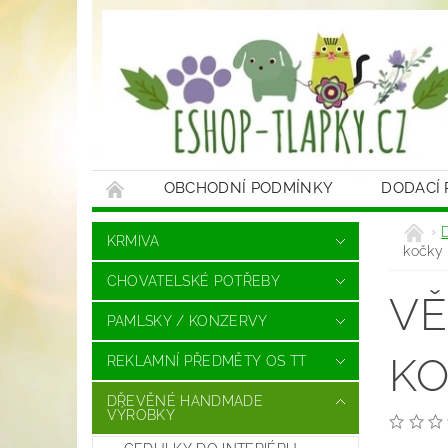
OBCHODNÍ PODMÍNKY
DODACÍ
KRMIVA
kočky
CHOVATELSKÉ POTŘEBY
VĚ
PAMLSKY / KONZERVY
K
REKLAMNÍ PŘEDMĚTY OS TT
DŘEVĚNÉ HANDMADE
VÝROBKY