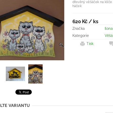
dřevěný věšáček na klíče -
háček
620 Kč
/ ks
Značka
Ilon
Kategorie
Věšá
Tisk
LTE VARIANTU