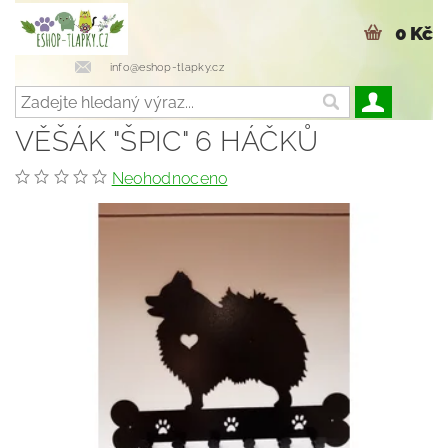
0 Kč
info@eshop-tlapky.cz
VĚŠÁK "ŠPIC" 6 HÁČKŮ
Neohodnoceno