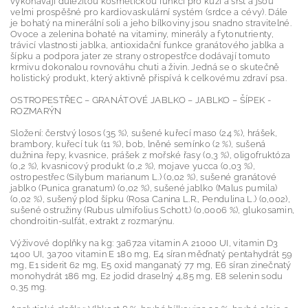
vykonávají důležitou kosmetickou funkci pro kůži a srst a jsou
velmi prospěšné pro kardiovaskulární systém (srdce a cévy). Dále
je bohatý na minerální soli a jeho bílkoviny jsou snadno stravitelné.
Ovoce a zelenina bohaté na vitaminy, minerály a fytonutrienty,
trávicí vlastnosti jablka, antioxidační funkce granátového jablka a
šípku a podpora jater ze strany ostropestřce dodávají tomuto
krmivu dokonalou rovnováhu chuti a živin. Jedná se o skutečně
holistický produkt, který aktivně přispívá k celkovému zdraví psa.
OSTROPESTŘEC – GRANÁTOVÉ JABLKO – JABLKO – ŠÍPEK -
ROZMARÝN
Složení: čerstvý losos (35 %), sušené kuřecí maso (24 %), hrášek,
brambory, kuřecí tuk (11 %), bob, lněné semínko (2 %), sušená
dužnina řepy, kvasnice, prášek z mořské řasy (0,3 %), oligofruktóza
(0,2 %), kvasnicový produkt (0,2 %), mojave yucca (0,03 %),
ostropestřec (Silybum marianum L.) (0,02 %), sušené granátové
jablko (Punica granatum) (0,02 %), sušené jablko (Malus pumila)
(0,02 %), sušený plod šípku (Rosa Canina L.R., Pendulina L.) (0,002),
sušené ostružiny (Rubus ulmifolius Schott.) (0,0006 %), glukosamin,
chondroitin-sulfát, extrakt z rozmarýnu.
Výživové doplňky na kg: 3a672a vitamin A 21000 UI, vitamin D3
1400 UI, 3a700 vitamin E 180 mg, E4 síran měďnatý pentahydrát 59
mg, E1 siderit 62 mg, E5 oxid manganatý 77 mg, E6 síran zinečnatý
monohydrát 186 mg, E2 jodid draselný 4,85 mg, E8 selenin sodu
0,35 mg.