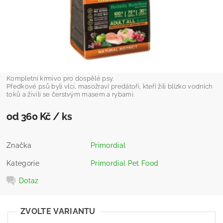
Kompletní krmivo pro dospělé psy.
Předkové psů byli vlci, masožraví predátoři, kteří žili blízko vodních
toků a živili se čerstvým masem a rybami.
od 360 Kč
/ ks
Značka
Primordial
Kategorie
Primordial Pet Food
Dotaz
ZVOLTE VARIANTU