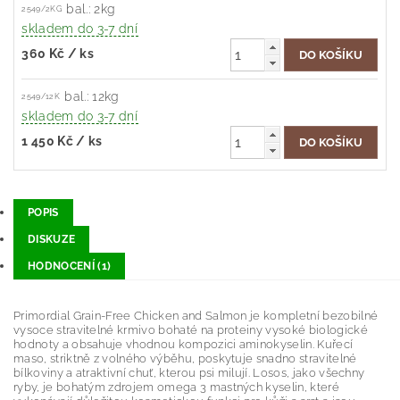
bal.: 2kg
2549/2KG
skladem do 3-7 dní
360 Kč
/ ks
bal.: 12kg
2549/12K
skladem do 3-7 dní
1 450 Kč
/ ks
POPIS
DISKUZE
HODNOCENÍ (1)
Primordial Grain-Free Chicken and Salmon je kompletní bezobilné
vysoce stravitelné krmivo bohaté na proteiny vysoké biologické
hodnoty a obsahuje vhodnou kompozici aminokyselin. Kuřecí
maso, striktně z volného výběhu, poskytuje snadno stravitelné
bílkoviny a atraktivní chuť, kterou psi milují. Losos, jako všechny
ryby, je bohatým zdrojem omega 3 mastných kyselin, které