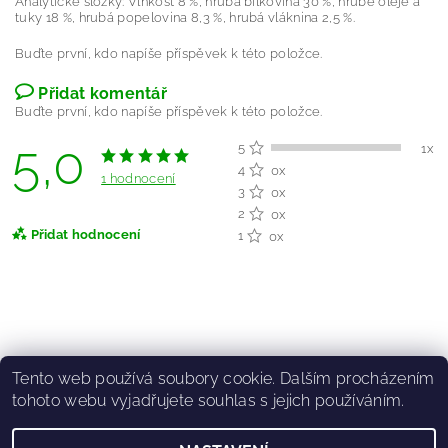
Analytické složky: Vlhkost 8 %, hrubá bílkovina 30 %, hrubé oleje a
tuky 18 %, hrubá popelovina 8,3 %, hrubá vláknina 2,5 %.
Buďte první, kdo napíše příspěvek k této položce.
Přidat komentář
Buďte první, kdo napíše příspěvek k této položce.
5,0
5
1x
4
0x
1 hodnocení
3
0x
2
0x
Přidat hodnocení
1
0x
Tento web používá soubory cookie. Dalším procházením
tohoto webu vyjadřujete souhlas s jejich používáním.
|
|
O.S.TOULAVÉ TLAPKY
Instagram Tlapek
Stray Paws facebook