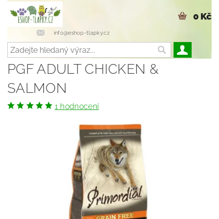
0 Kč
info@eshop-tlapky.cz
PGF ADULT CHICKEN &
SALMON
1 hodnocení