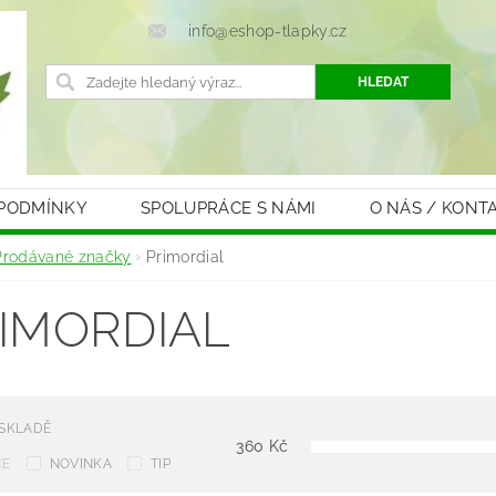
info@eshop-tlapky.cz
 PODMÍNKY
SPOLUPRÁCE S NÁMI
O NÁS / KONT
Prodávané značky
Primordial
IMORDIAL
 SKLADĚ
360
Kč
CE
NOVINKA
TIP