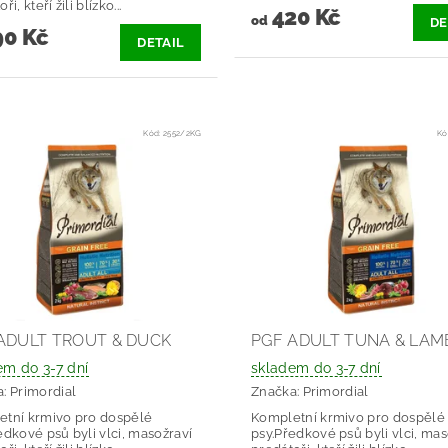
ři, kteří žili blízko...
420 Kč
od
DE
0 Kč
DETAIL
Kód:
2552/2KG
Kó
ADULT TROUT & DUCK
PGF ADULT TUNA & LAM
em do 3-7 dní
skladem do 3-7 dní
a:
Primordial
Značka:
Primordial
tní krmivo pro dospělé
Kompletní krmivo pro dospělé
edkové psů byli vlci, masožraví
psy.Předkové psů byli vlci, mas