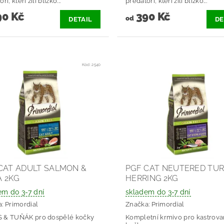
ři, kteří žili blízko...
predátoři, kteří žili blízko...
0 Kč
390 Kč
od
DETAIL
DE
Kód:
2540
CAT ADULT SALMON &
PGF CAT NEUTERED TUR
 2KG
HERRING 2KG
em do 3-7 dní
skladem do 3-7 dní
a:
Primordial
Značka:
Primordial
 & TUŇÁK pro dospělé kočky
Kompletní krmivo pro kastrov