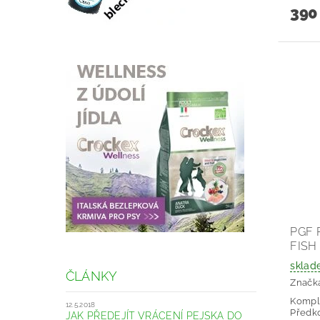
390
PGF 
FISH
sklad
ČLÁNKY
Značk
Komple
12.5.2018
Předko
JAK PŘEDEJÍT VRÁCENÍ PEJSKA DO