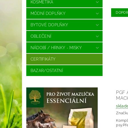
KOSMETIKA
DOPO
MÓDNÍ DOPLŇKY
BYTOVÉ DOPLŇKY
OBLEČENÍ
NÁDOBÍ / HRNKY - MISKY
CERTIFIKÁTY
BAZAR/OSTATNÍ
PGF 
MAC
sklad
Značk
Komple
psy.Př