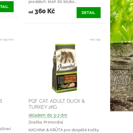
predátoři, kteří žili blízko...
TAIL
360 Kč
od
DETAIL
d:
2414/2KG
Kód:
2541
B
PGF CAT ADULT DUCK &
TURKEY 2KG
skladem do 3-7 dní
Značka:
Primordial
ožraví
KACHNA & KRŮTA pro dospělé kočky