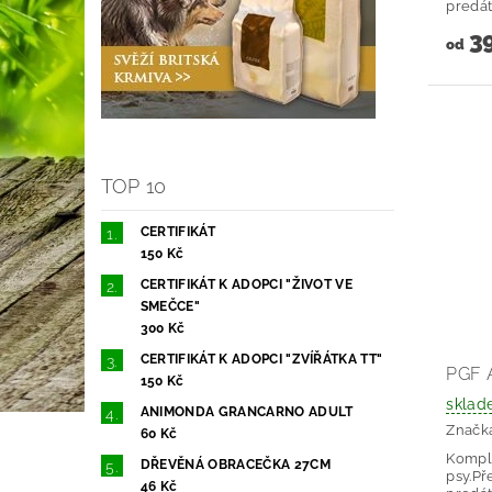
predáto
39
od
TOP 10
CERTIFIKÁT
150 Kč
CERTIFIKÁT K ADOPCI "ŽIVOT VE
SMEČCE"
300 Kč
CERTIFIKÁT K ADOPCI "ZVÍŘÁTKA TT"
PGF 
150 Kč
sklad
ANIMONDA GRANCARNO ADULT
Značk
60 Kč
Komple
DŘEVĚNÁ OBRACEČKA 27CM
psy.Př
46 Kč