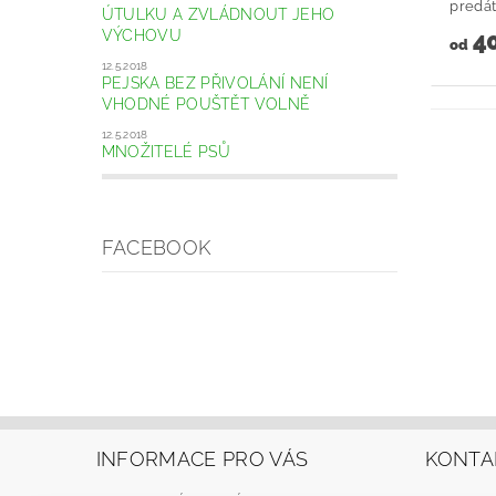
predáto
ÚTULKU A ZVLÁDNOUT JEHO
VÝCHOVU
40
od
12.5.2018
PEJSKA BEZ PŘIVOLÁNÍ NENÍ
VHODNÉ POUŠTĚT VOLNĚ
12.5.2018
MNOŽITELÉ PSŮ
FACEBOOK
INFORMACE PRO VÁS
KONTA