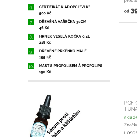
predáto
CERTIFIKÁT K ADOPCI "VLK"
39
od
500 Kč
DŘEVĚNÁ VAŘEČKA 30CM
46 Kč
HRNEK VESELÁ KOČKA 0,4L
218 Kč
DŘEVĚNÉ PRKÉNKO MALÉ
155 Kč
MAST S PROPOLISEM Á PROPOLIPS
190 Kč
PGF 
TUNA
sklad
Značk
LOSOS