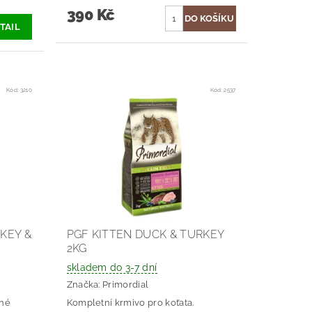
390 Kč
TAIL
Kód:
3210
Kód:
2537
KEY &
PGF KITTEN DUCK & TURKEY
2KG
skladem do 3-7 dní
Značka:
Primordial
ané
Kompletní krmivo pro koťata.