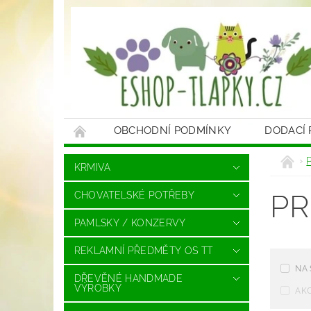
OBCHODNÍ PODMÍNKY
DODACÍ
KRMIVA
PR
CHOVATELSKÉ POTŘEBY
PAMLSKY / KONZERVY
REKLAMNÍ PŘEDMĚTY OS TT
NA
DŘEVĚNÉ HANDMADE
VÝROBKY
AK