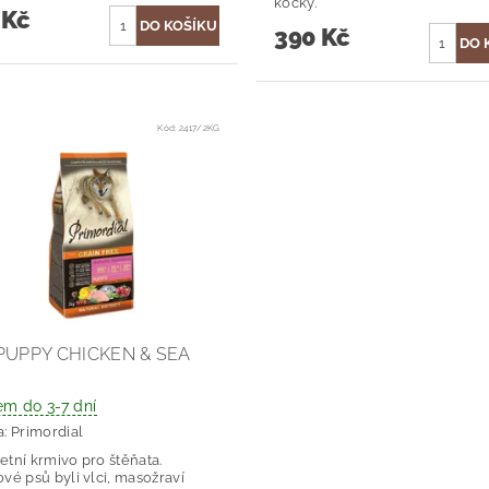
kočky.
 Kč
390 Kč
Kód:
2417/2KG
PUPPY CHICKEN & SEA
em do 3-7 dní
a:
Primordial
tní krmivo pro štěňata.
vé psů byli vlci, masožraví