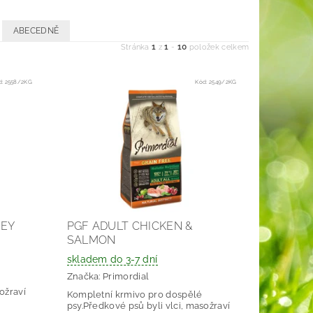
ABECEDNĚ
1
1
10
Stránka
z
-
položek celkem
d:
2558/2KG
Kód:
2549/2KG
KEY
PGF ADULT CHICKEN &
SALMON
skladem do 3-7 dní
Značka:
Primordial
ožraví
Kompletní krmivo pro dospělé
psy.Předkové psů byli vlci, masožraví