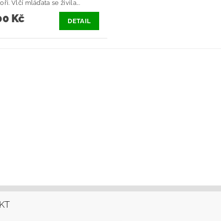
ři. Vlčí mláďata se živila...
0 Kč
DETAIL
KT