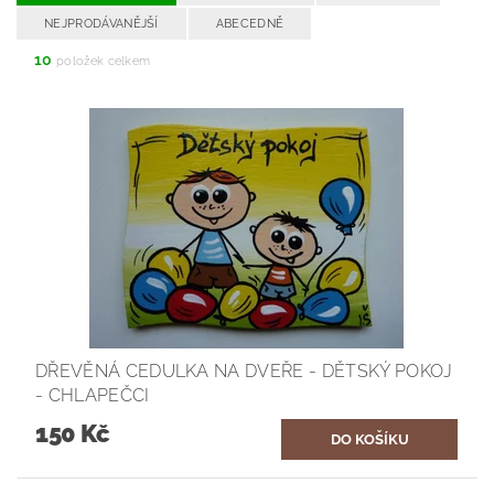
NEJPRODÁVANĚJŠÍ
ABECEDNĚ
10
položek celkem
DŘEVĚNÁ CEDULKA NA DVEŘE - DĚTSKÝ POKOJ
- CHLAPEČCI
150 Kč