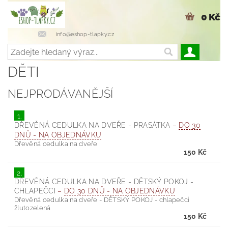
0 Kč
info@eshop-tlapky.cz
DĚTI
NEJPRODÁVANĚJŠÍ
1.
DŘEVĚNÁ CEDULKA NA DVEŘE - PRASÁTKA
–
DO 30
DNŮ - NA OBJEDNÁVKU
Dřevěná cedulka na dveře
150 Kč
2.
DŘEVĚNÁ CEDULKA NA DVEŘE - DĚTSKÝ POKOJ -
CHLAPEČCI
–
DO 30 DNŮ - NA OBJEDNÁVKU
Dřevěná cedulka na dveře - DĚTSKÝ POKOJ - chlapečci
žlutozelená
150 Kč