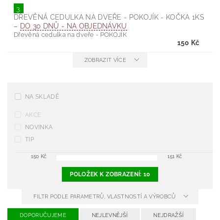
3.
DŘEVĚNÁ CEDULKA NA DVEŘE - POKOJÍK - KOČKA 1KS
–
DO 30 DNŮ - NA OBJEDNÁVKU
Dřevěná cedulka na dveře - POKOJÍK
150 Kč
ZOBRAZIT VÍCE
NA SKLADĚ
AKCE
NOVINKA
TIP
150
Kč
151
Kč
POLOŽEK K ZOBRAZENÍ:
10
FILTR PODLE PARAMETRŮ, VLASTNOSTÍ A VÝROBCŮ
DOPORUČUJEME
NEJLEVNĚJŠÍ
NEJDRAŽŠÍ