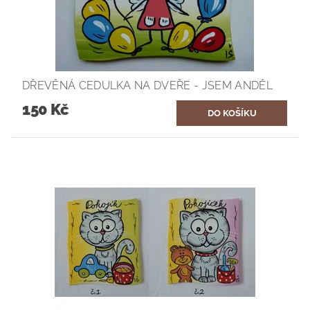
DŘEVĚNÁ CEDULKA NA DVEŘE - JSEM ANDĚL
150 Kč