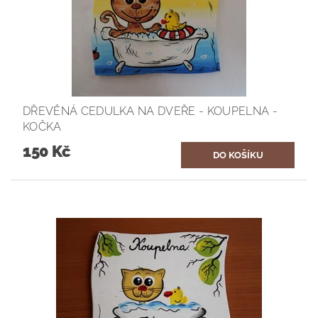
DŘEVĚNÁ CEDULKA NA DVEŘE - KOUPELNA -
KOČKA
150 Kč