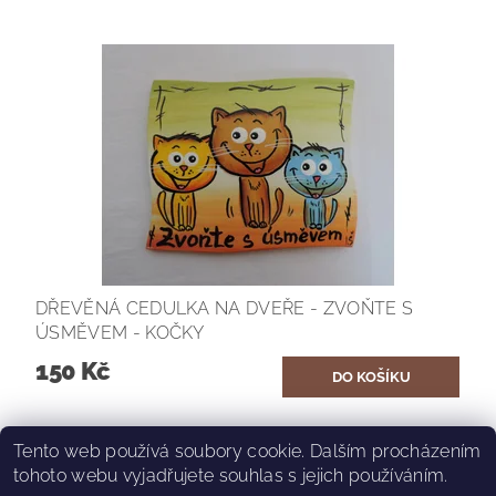
DŘEVĚNÁ CEDULKA NA DVEŘE - ZVOŇTE S
ÚSMĚVEM - KOČKY
150 Kč
Tento web používá soubory cookie. Dalším procházením
tohoto webu vyjadřujete souhlas s jejich používáním.
|
|
O.S.TOULAVÉ TLAPKY
Instagram Tlapek
Stray Paws facebook