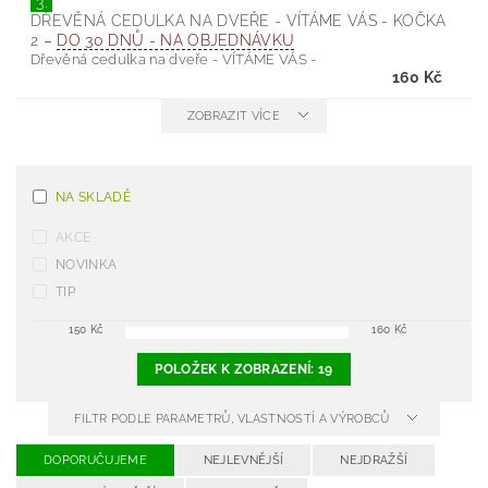
3.
DŘEVĚNÁ CEDULKA NA DVEŘE - VÍTÁME VÁS - KOČKA
2
–
DO 30 DNŮ - NA OBJEDNÁVKU
Dřevěná cedulka na dveře - VÍTÁME VÁS -
160 Kč
ZOBRAZIT VÍCE
NA SKLADĚ
AKCE
NOVINKA
TIP
150
Kč
160
Kč
POLOŽEK K ZOBRAZENÍ:
19
FILTR PODLE PARAMETRŮ, VLASTNOSTÍ A VÝROBCŮ
DOPORUČUJEME
NEJLEVNĚJŠÍ
NEJDRAŽŠÍ