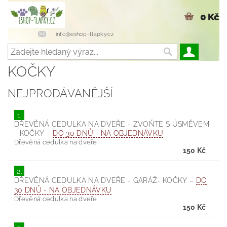
0 Kč
info@eshop-tlapky.cz
KOČKY
NEJPRODÁVANĚJŠÍ
1.
DŘEVĚNÁ CEDULKA NA DVEŘE - ZVOŇTE S ÚSMĚVEM
- KOČKY
–
DO 30 DNŮ - NA OBJEDNÁVKU
Dřevěná cedulka na dveře
150 Kč
2.
DŘEVĚNÁ CEDULKA NA DVEŘE - GARÁŽ- KOČKY
–
DO
30 DNŮ - NA OBJEDNÁVKU
Dřevěná cedulka na dveře
150 Kč