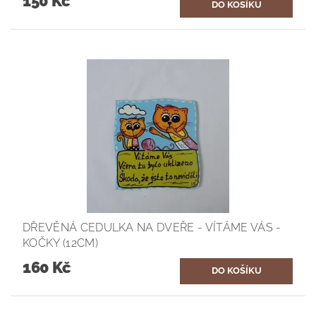
150 Kč
DŘEVĚNÁ CEDULKA NA DVEŘE - VÍTÁME VÁS -
KOČKY (12CM)
160 Kč